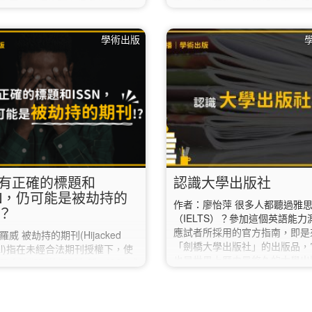
到了，這個出現在很多的文獻首
實，請搭配附件的簡報檔案一起
誌。 研究並非一層不變、停滯
哦！】 引文格式就像是積木，
隨時間推移而發展變化，即使文
年代、文章篇名等組成元件構成
學術出版
後，文獻仍會透過補充數據、更
此，只要看懂其中的組成元件，
回通知而進行更新。 透過
適的檢索點，再搭配合適的檢索
Mark的「Check for Updates」
就可以輕鬆找到該筆資料囉！ 
覺化按鈕，幫助研究人員快速存
別介紹四種常用的資料類型： 一
文獻的最新狀態，確保文獻的可
刊文章 可以作為檢索點的項目 
什麼是Crossmark？
名 期刊名 DOI（比較近代的文
sMark 是一種由CrossRef…
有DOI，能夠直接以網址方式連
章） 使用的查找方式：…
有正確的標題和
認識大學出版社
SN，仍可能是被劫持的
作者：廖怡萍 很多人都聽過雅
？
（IELTS）？參加這個英語能力
應試者所採用的官方指南，即是
威 被劫持的期刊(Hijacked
「劍橋大學出版社」的出版品，
rnal)指在未經合法期刊授權下，使
也是世界上歷史最悠久的大學出
照合法期刊的期刊名稱、ISSN或
成立於1534年，目前它的發展
etadata的方式，製作相似的網
次於第二古老的「牛津大學出版
絡資訊等，甚至接管註冊過期的
至於北美的大學出版社，出現的
域名稱，進行從投稿方獲利的行