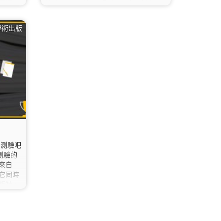
閱讀
Hofmayer、Horst Fickenscher創立，
由作者、
是目前活躍度最高的研究者社群。 研究
。因
者們可以在ResearchGate上分享著
學術出版
選取合
作、提出及回答問題等，並透過按讚、
方式，
留言、分享他人研究的方式，進行互
以下將分
動。 ResearchGate:
、 期
https://www.researchgate.net/ 💡…
文章篇
章可能
接到文
思測驗吧
測驗的
來自
它同時
版社，
規模，僅
社」。
年代則