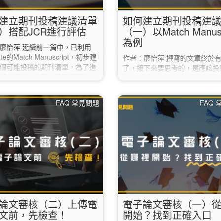
建立期刊投稿建議清單
如何建立期刊投稿建
）搭配JCR進行評估
（一）以Match Manusc
為例
廖怡萍 延續前一篇中，已利用
vate的Match Manuscript，初步建
作者：廖怡萍 撰寫的文章終於
個可能投稿的期刊清單，為了進
了，接下來要思考的，是應該投
細的評估，此時，請同步開啟
個期刊呢？ 其實許多著名出版
ournal Citation Report）： 1.
關工具可以利用，如Elsevier及Wi
的「Journals」項目。 2. 點
Journal Finder，只要輸入自
FAQ 常見問題
FAQ
左方的「Filter」，選取第一項的
要即可搜尋，並提供不同指標或
rnals」。 3. 於右側的
訊等參考。 以下將以Clarivate的
urnals」對話框中，逐筆輸入之前
Manuscript為例進行說明： 1.
tch Manuscript」建議清單中挑
唯安的官網
刊，再點選下方的「Apply」。
（https://mjl.clarivate.com/h
點選上方的「Match Manuscr
2. 註冊一組免費帳號。…
論文審核（二）上傳電
電子論文審核（一）
文前，先檢查！
開始？找到正確入口