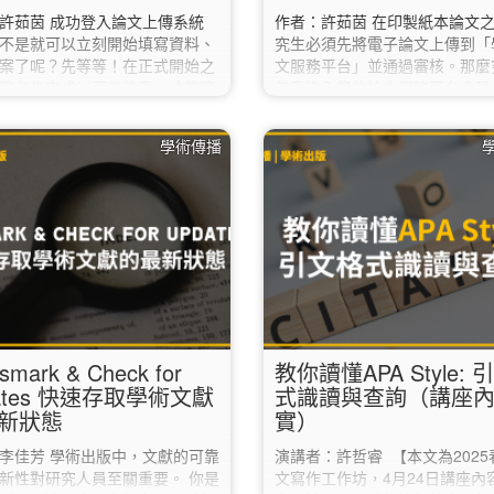
許茹茵 成功登入論文上傳系統
作者：許茹茵 在印製紙本論文
不是就可以立刻開始填寫資料、
究生必須先將電子論文上傳到「
案了呢？先等等！在正式開始之
文服務平台」並通過審核。那麼
務必先完成以下幾件事，才能降
怎麼進入學位論文服務平台？又
件的機率喔。 ✔︎ 1. 先確認：你
上傳？上傳時有哪些地方需要特
「這個學期」畢業？ 如果你這學
意？ 今天，先讓我們來聊聊該
學術傳播
通過口試，但下學期還要實習，
學位論文服務平台吧。 首先，
實習結束後才會辦理畢業離校，
書館首頁，在最新消息的右邊找
等到「確定要畢業的那一個學
擊「學位論文服務平台」；或也
將電子論文送出審核，不能提前
接輸入網址
期送審。 若不確定自己是否能在
「https://etds.lib.ntnu.edu.tw
畢業，建議先詢問系所助教或教
果您目前人在海外，必須使用VP
 ✔︎ 2. 下載「電子論文上傳說
回臺灣後才可以正常進入學位論
平台喔！…
smark & Check for
教你讀懂APA Style:
dates 快速存取學術文獻
式識讀與查詢（講座
新狀態
實）
李佳芳 學術出版中，文獻的可靠
演講者：許哲睿 【本文為2025
新性對研究人員至關重要。 你是
文寫作工作坊，4月24日講座內