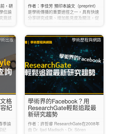
之前，研
作者：李佳芳 預印本論文（preprint）
學位論
是學術傳播的重要途徑之一，具有快速
究竟該
分享研究成果、增加能見度及關注，促
該如何
進學術交流與合作等顯著的優點。 何
別注
謂預印本論文（preprint）？ 預印本論
怎麼進入
文是指研究人員（論文作者）在公開的
學術出版
學術歷程與網路
請到圖
預印本伺服器（preprint server）上發
到並點
表的研究成果。 和一般期刊論文最大的
可以直
差別是，多數預印本論文在上傳到伺服
器時，還沒有通過同儕審查（peer
/」。 如
review）的程序（潘璿安，2022）。…
N連線
文服務
 引文格
學術界的Facebook？用
內容紀
ResearchGate輕鬆追蹤最
新研究趨勢
春季論
作者：許哲睿 ResearchGate在2008年
容紀
由 Dr. Ijad Madisch、Dr. Sören