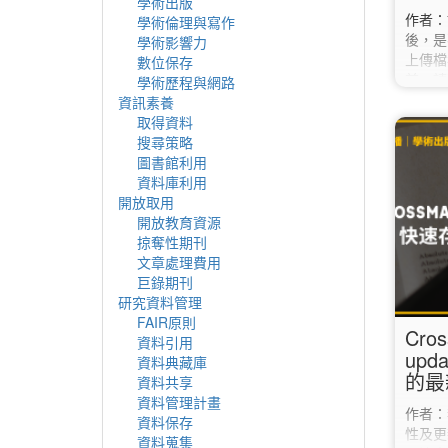
學術出版
作者：
學術倫理與寫作
後，是
學術影響力
上傳檔
數位保存
前，請
學術歷程與網路
低被退
資訊素養
是不是
取得資料
期已經
搜尋策略
預計等
圖書館利用
請務必
資料庫利用
期」再
開放取用
在這學
開放教育資源
這學期
掠奪性期刊
務處。
文章處理費用
明」…
巨錄期刊
研究資料管理
FAIR原則
Cros
資料引用
up
資料典藏庫
的最
資料共享
資料管理計畫
作者：
資料保存
性及更
資料蒐集