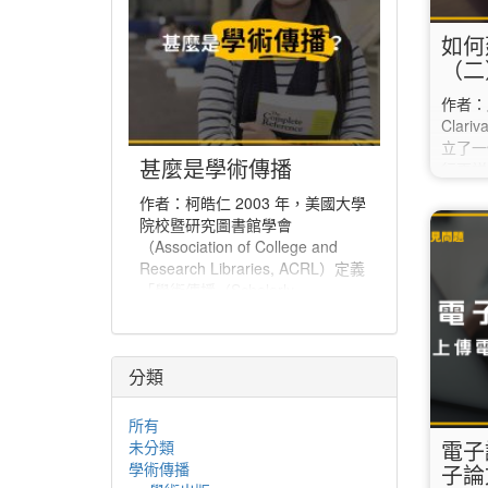
如何
（二
作者：
Clari
立了一
甚麼是學術傳播
行更詳
JCR（J
作者：柯皓仁 2003 年，美國大學
點選上方
院校暨研究圖書館學會
開視窗
（Association of College and
「Jou
Research Libraries, ACRL）定義
「Jo
「學術傳播（Scholarly
在「Ma
Communication）」為「一個系
選的期
統，經由該系統創建研究和其他學
…
術著作、評估品質、傳播於學術社
分類
群、並保存以備未來所使用」。學
術傳播也可說是學者分享與出版研
究發現、使研究發現能夠廣為學術
所有
社群或更多人能取得的程序。
電子
未分類
學術傳播
子論