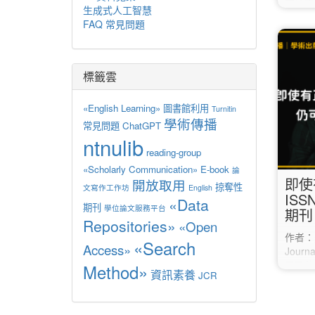
否注意
生成式人工智慧
頁的標
FAQ 常見問題
不前，
獻出版
正、撤
Cross
標籤雲
標準視
取學術
«English Learning»
圖書館利用
Turnitin
信度。 
學術傳播
常見問題
ChatGPT
Cros
ntnulib
reading-group
«Scholarly Communication»
E-book
論
即使
開放取用
掠奪性
文寫作工作坊
English
IS
«Data
期刊
學位論文服務平台
期刊
Repositories»
«Open
作者：羅
«Search
Access»
Jou
用及仿
Method»
資訊素養
JCR
其他M
站、聯
期刊網