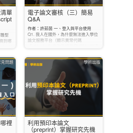
議清單
電子論文審核（三）簡易
ript
Q&A
作者：許茹茵 一、登入與平台使用
Q1. 我人在國外，為什麼無法進入學位
有雛型
論文服務平台（顯示異常代碼
稿到哪
「403」）？ 在海外請啟用VPN，並連
社都有相
線回臺灣後，即可進入學位論文服務平
ley的
台上傳論文。 Q2. 我已經進入學位論
身論文摘
 常見問題
學術出版
文服務平台，但一直無法登入，怎麼
期刊資
辦？ 登入時請輸入「校務行政資訊入口
Match
網」的帳號密碼，請勿填寫圖書館讀者
 於科睿
專區的帳密。 如果使用校務行政資訊入
口網的帳密還是無法登入的話，請聯絡
ome），
本校資訊中心（02-7749-3737；
ipt」。
helpdesk@ntnu.edu.tw）。 Q3.…
從哪裡
利用預印本論文
（preprint）掌握研究先機