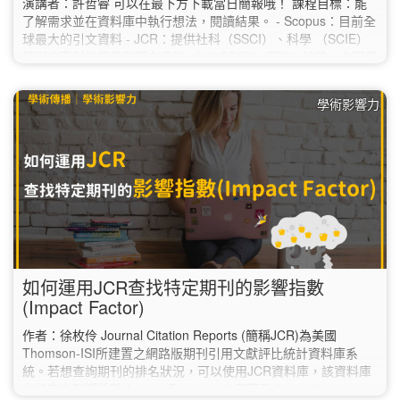
演講者：許哲睿 可以在最下方下載當日簡報哦！ 課程目標：能
了解需求並在資料庫中執行想法，閱讀結果。 - Scopus：目前全
球最大的引文資料 - JCR：提供社科（SSCI）、科學 （SCIE）
等引文索引指標與影響力資料 （1）SSCI： 經濟、法律、心理學
等 （2）SCIE： 數、理、化、農、林、醫等 Scopus資料庫重
點提示 1.善用篩選調整搜尋結果：年份、學科領域、文獻種類
學術影響力
（1）如果有其他需求：開放取用、出版階段 （2）進一步篩選關
鍵字可有效幫助檢索…
如何運用JCR查找特定期刊的影響指數
(Impact Factor)
作者：徐枚伶 Journal Citation Reports (簡稱JCR)為美國
Thomson-ISI所建置之網路版期刊引用文獻評比統計資料庫系
統。若想查詢期刊的排名狀況，可以使用JCR資料庫，該資料庫
中特有之影響係數(Impact Factor)、立即索引(Immediacy