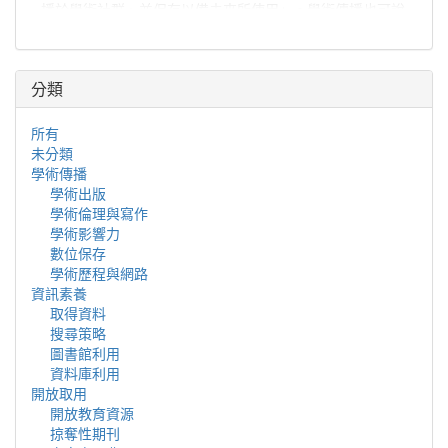
播於學術社群、並保存以備未來所使用」。學術傳播也可說
是學者分享與出版研究發現、使研究發現能夠廣為學術社群
或更多人能取得的程序。
分類
所有
未分類
學術傳播
學術出版
學術倫理與寫作
學術影響力
數位保存
學術歷程與網路
資訊素養
取得資料
搜尋策略
圖書館利用
資料庫利用
開放取用
開放教育資源
掠奪性期刊