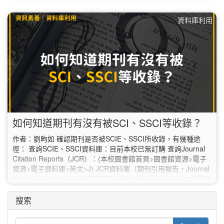
Index)、被引用半衰期(Cited Half-Life)及引用半衰期(Citing Half-
Life)等，可了解期刊引用和影響趨勢。 JCR於2021年開始進行
資料庫利用
改版(註)，若是想要了解特定期刊的Impact…
如何知道期刊有沒有被SCI、SSCI等收錄？
作者：劉昫如 確認期刊是否被SCIE、SSCI所收錄，有幾種途
徑： 查詢SCIE、SSCI資料庫：目前本校已無訂購 查詢Journal
Citation Reports（JCR）：(本校圖書館首頁>圖書館資源>電子
資源>電子資料庫>英文>J) JCR資料庫（期刊引用報告，Journal
Citation Reports），查詢某期刊的總排名與分科排名，也提供了
期刊引用與被引用的情形。它能告訴我們哪一種期刊出版量最
大、哪一種期刊最常被…
搜索