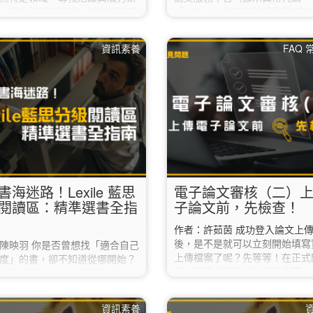
，簡化識別和聯繫，以進行跨域
「403」）？ 在海外請啟用VP
 輸入「關鍵字」比對文獻中的標
線回臺灣後，即可進入學位論文
要及期刊名稱，可以從Scopus
台上傳論文。 Q2. 我已經進入
資訊素養
FAQ
1700萬作者資料庫，直接篩選出
文服務平台，但一直無法登入，
的研究人員，有效地找到相關領
辦？ 登入時請輸入「校務行政
。 如何使用： Scopus首頁，點
網」的帳號密碼，請勿填寫圖書
esearcher Discovery（**校
專區的帳密。 如果使用校務行
請先設定校外連線） 一、輸入
口網的帳密還是無法登入的話，
」1️⃣，如研究領域、主題或興
本校資訊中心（02-7749-3737
二、…
helpdesk@ntnu.edu.tw）。 Q
書海迷路！Lexile 藍思
電子論文審核（二）
閱讀區：精準選書全指
子論文前，先檢查！
作者：許茹茵 成功登入論文上
後，是不是就可以立刻開始填寫
陳映羽 你是否曾想找「適合自己
上傳檔案了呢？先等等！在正式
度」的書，卻不知道從哪開始？
前，請務必先完成以下幾件事，
總館二樓的「Lexile 藍思英語閱
低被退件的機率喔。 ✔︎ 1. 先
，正是幫助你精準選書的好工
是不是「這個學期」畢業？ 如
本篇將帶你了解藍思分級制度、英
資訊素養
期已經通過口試，但下學期還要