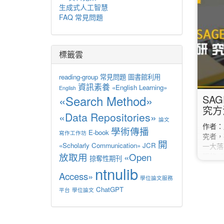
語能力
生成式人工智慧
書籍。 
FAQ 常見問題
Lex
閱讀分
句長與
（Lex
標籤雲
合自身
「數字
reading-group
常見問題
圖書館利用
1200
資訊素養
«English Learning»
English
«Search Method»
SAG
究方
«Data Repositories»
論文
作者
學術傳播
E-book
寫作工作坊
究者，
開
«Scholarly Communication»
JCR
一大落
放取用
«Open
版的《
掠奪性期刊
冊》系
ntnulib
Access»
量化統
學位論文服務
研究生
ChatGPT
平台
學位論文
演進，
們，都
know