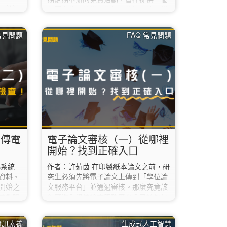
N，並連
無壓力的環境供同學練習外語。這不僅
服務平
是磨練英文力的場合，更是一個展現個
學位論
人創意與團隊協作的動態舞臺。 對於第
 常見問題
FAQ 常見問題
怎麼
一次接觸英語讀書會或是初次擔任帶領
資訊入口
人（Leader）的同學來說，除了準備教
館讀者
材，該如何精準掌握活動的「核心評分
政資訊入
標準」？在 AI 持續進化的 2026 年，
請聯絡
又有哪些新工具能幫你從繁瑣的資料中
；
解脫，讓讀書會事半功倍？ 1. 掌握關
3.…
鍵指標：評分標準大解析 根據評審老師
提供的 NTNU English Party…
上傳電
電子論文審核（一）從哪裡
開始？找到正確入口
傳系統
作者：許茹茵 在印製紙本論文之前，研
資料、
究生必須先將電子論文上傳到「學位論
開始之
文服務平台」並通過審核。那麼究竟該
才能降
怎麼進入學位論文服務平台？又該如何
確認：你
上傳？上傳時有哪些地方需要特別注
果你這學
意？ 今天，先讓我們來聊聊該怎麼進入
資訊素養
生成式人工智慧
實習，
學位論文服務平台吧。 首先，請到圖