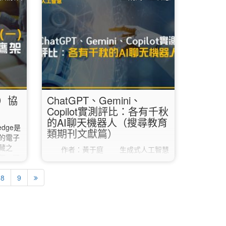
離校，
書館首頁，在最新消息的右邊找到並點
個學
擊「學位論文服務平台」；或也可以直
能提前
接輸入網址
是否能在
「https://etds.lib.ntnu.edu.tw/」。 如
教或教
果您目前人在海外，必須使用VPN連線
上傳說
回臺灣後才可以正常進入學位論文服務
平台喔！…
一）協
ChatGPT、Gemini、
Copilot實測評比：各有千秋
的AI聊天機器人（搜尋教育
dge是
類期刊文獻篇）
的電子
藏之
作者：黃于庭 生成式人工智慧
們，可
與大型語言模型在近年迅速發展，對於
快速建
數位資訊環境帶來了新的可能性與資訊
 一登
8
9
行為典範轉移的希望。其中最為大眾所
許會令
知的生成式人工智慧聊天機器人為
接點選
Google Gemini、Microsoft Bing
Copilot和ChatGPT。以下就Gemini、
上方頁籤
Copilot和ChatGPT三種生成式人工智