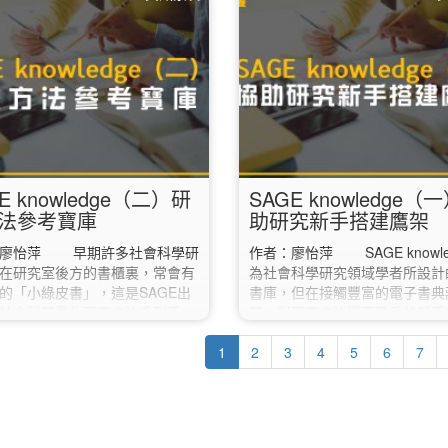
對照，以及如何查詢與實際找到
預計等實習結束後才會辦理畢業
一、Lexile 藍思分級怎麼看？
請務必等到「確定要畢業的那一
ile（藍思）是一套國際常用的英語
期」再將電子論文送出審核，不
級系統，透過文本難度分析（如
在這學期送審。 若不確定自己
詞彙），將書籍標示為一個數值
這學期畢業，建議先詢問系所助
ile Measure），幫助讀者找到適
務處。 ✔︎ 2. 下載「電子論文
程度的讀物。 分級方式： 以
明」…
＋L」表示，如 500L、900L、
L…
E knowledge（二）研
SAGE knowledge（
法參考寶庫
助研究新手搭建鷹架
：廖怡萍 早期許多社會科學研
作者：廖怡萍 SAGE knowle
在研究室後方的書櫃裏，常會有
為社會科學研究領域學者所設計
的「小綠皮書」，這是SAGE出
書庫，但在接觸豐富的電子書典
社會科學量化研究方法系列手
前，對研究方法還不熟悉的新手
列，每本小冊子，都會針對一種
善用此資料庫提供的幾項工具，
計方法作詳細的說明，是學者和
1
立關於研究方法的整體概念。
2
3
4
5
6
7
們的重要參考寶典。而隨著時代
入資料庫頁面，面對各種選項或
這些占位又不易搜尋的眾多小書
人一時不知如何點選，新手可直
被收錄進現今的「SAGE
頁面中的「Sage Research
ledge」（SAGE知識庫）資料庫
Methods」，接著再點選頁面