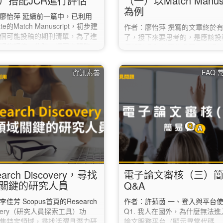
）搭配JCR進行評估
（一）以Match Manusc
為例
廖怡萍 延續前一篇中，已利用
vate的Match Manuscript，初步建
作者：廖怡萍 撰寫的文章終於
個可能投稿的期刊清單，為了進
了，接下來要思考的，是應該投
細的評估，此時，請同步開啟
個期刊呢？ 其實許多著名出版
ournal Citation Report）： 1.
關工具可以利用，如Elsevier及Wi
的「Journals」項目。 2. 點
Journal Finder，只要輸入自
資訊素養
FAQ
左方的「Filter」，選取第一項的
要即可搜尋，並提供不同指標或
rnals」。 3. 於右側的
訊等參考。 以下將以Clarivate的
urnals」對話框中，逐筆輸入之前
Manuscript為例進行說明： 1.
tch Manuscript」建議清單中挑
唯安的官網
刊，再點選下方的「Apply」。
（https://mjl.clarivate.com/h
點選上方的「Match Manuscr
2. 註冊一組免費帳號。…
earch Discovery，尋找
電子論文審核（三）
關鍵的研究人員
Q&A
佳芳 Scopus首頁的Research
作者：許茹茵 一、登入與平台
overy（研究人員探索工具）功
Q1. 我人在國外，為什麼無法
焦特定領域，尋找活躍具潛力研
論文服務平台（顯示異常代碼