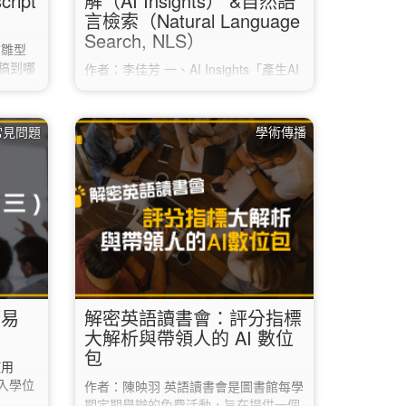
ript
解（AI Insights） &自然語
言檢索（Natural Language
Search, NLS）
有雛型
稿到哪
作者：李佳芳 一、AI Insights「產生AI
社都有相
見解」為EBSCO生成式AI功能，檢索
ley的
結果若符合且有全文者，系統會出現AI
身論文摘
Insights按鈕，點擊後自動生成2-5個摘
 常見問題
學術傳播
期刊資
要要點。依據提示由「文章全文」的內
Match
容提取，運用增強生成RAG技術，減少
 於科睿
AI幻覺（hallucination）與謬誤。協助
在閱讀全文前，快速研判是否符合需
ome），
求，節省閱讀的時間。每次生成的AI見
ipt」。
解，內容會略為不同。 AI…
簡易
解密英語讀書會：評分指標
大解析與帶領人的 AI 數位
包
使用
進入學位
作者：陳映羽 英語讀書會是圖書館每學
期定期舉辦的免費活動，旨在提供一個