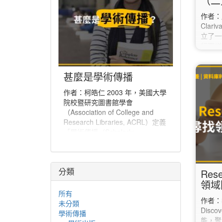
（二
作者：
Clari
立了一
行更詳
JCR（J
點選上方
甚麼是學術傳播
開視窗
「Jou
作者：柯皓仁 2003 年，美國大學
「Jo
院校暨研究圖書館學會
在「Ma
（Association of College and
選的期
Research Libraries, ACRL）定義
…
「學術傳播（Scholarly
Communication）」為「一個系
統，經由該系統創建研究和其他學
術著作、評估品質、傳播於學術社
分類
群、並保存以備未來所使用」。學
Res
術傳播也可說是學者分享與出版研
領域
究發現、使研究發現能夠廣為學術
所有
作者：李
社群或更多人能取得的程序。
未分類
Disc
學術傳播
能，聚