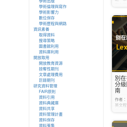
學術出版
究人員
學術倫理與寫作
合作。
學術影響力
題、摘
數位保存
資料庫
學術歷程與網路
相對應
資訊素養
域KOL
取得資料
選功能列R
搜尋策略
外使用
圖書館利用
「關鍵字
資料庫利用
趣； 
開放取用
開放教育資源
掠奪性期刊
文章處理費用
別在
巨錄期刊
分級
研究資料管理
南
FAIR原則
資料引用
作者：
資料典藏庫
英文程
資料共享
圖書館
資料管理計畫
讀區」
資料保存
具！ 
資料蒐集