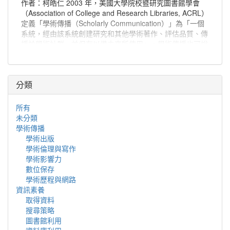
作者：柯皓仁 2003 年，美國大學院校暨研究圖書館學會
（Association of College and Research Libraries, ACRL）
定義「學術傳播（Scholarly Communication）」為「一個
系統，經由該系統創建研究和其他學術著作、評估品質、傳
播於學術社群、並保存以備未來所使用」。學術傳播也可說
是學者分享與出版研究發現、使研究發現能夠廣為學術社群
或更多人能取得的程序。
分類
所有
未分類
學術傳播
學術出版
學術倫理與寫作
學術影響力
數位保存
學術歷程與網路
資訊素養
取得資料
搜尋策略
圖書館利用