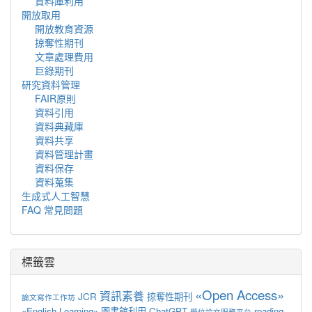
資料庫利用
開放取用
開放教育資源
掠奪性期刊
文章處理費用
巨錄期刊
研究資料管理
FAIR原則
資料引用
資料典藏庫
資料共享
資料管理計畫
資料保存
資料蒐集
生成式人工智慧
FAQ 常見問題
標籤雲
«Open Access»
資訊素養
JCR
掠奪性期刊
論文寫作工作坊
«English Learning»
圖書館利用
ChatGPT
reading-
學位論文服務平台