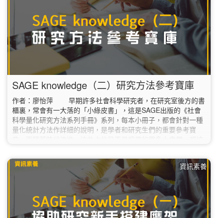
SAGE knowledge（二）研究方法參考寶庫
作者：廖怡萍 早期許多社會科學研究者，在研究室後方的書
櫃裏，常會有一大落的「小綠皮書」，這是SAGE出版的《社會
科學量化研究方法系列手冊》系列，每本小冊子，都會針對一種
量化統計方法作詳細的說明，是學者和研究生們的重要參考寶
典。而隨著時代演進，這些占位又不易搜尋的眾多小書們，都被
收錄進現今的「SAGE knowledge」（SAGE知識庫）資料庫中
了。 據廠商提供資料，SAGE knowledge是為社會科學研究
資訊素養
領域學者所設計的電子書庫，總計超過4,200多種書籍，包含著
名的SAGE…