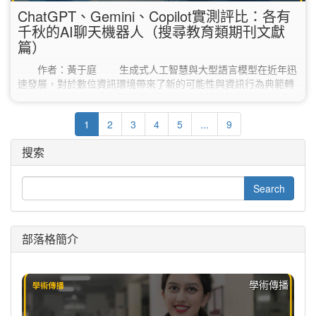
ChatGPT、Gemini、Copilot實測評比：各有
千秋的AI聊天機器人（搜尋教育類期刊文獻
篇）
作者：黃于庭 生成式人工智慧與大型語言模型在近年迅
速發展，對於數位資訊環境帶來了新的可能性與資訊行為典範轉
移的希望。其中最為大眾所知的生成式人工智慧聊天機器人為
Google Gemini、Microsoft Bing Copilot和ChatGPT。以下就
1
2
3
4
5
...
9
Gemini、Copilot和ChatGPT三種生成式人工智慧聊天機器人簡
單介紹： 生成式人工智慧聊天機器人 簡介 Gemini Gemini為
搜索
DeepMind 和Google…
部落格簡介
學術傳播