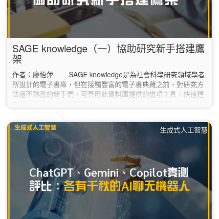
SAGE knowledge（一）協助研究新手搭建鷹
架
作者：廖怡萍 SAGE knowledge是為社會科學研究領域學者
所設計的電子書庫，但在接觸豐富的電子書典藏之前，對研究方
法還不熟悉的新手們，可善用此資料庫提供的幾項工具，快速建
立關於研究方法的整體概念。 一登入資料庫頁面，面對各種
選項或許會令人一時不知如何點選，新手可直接點選頁面中的
「Sage Research Methods」，接著再點選頁面上方頁籤的
生成式人工智慧
「Tools」，下拉選單中有四個項目： 第一項：Methods Map
以視覺化的方式，利用broader…