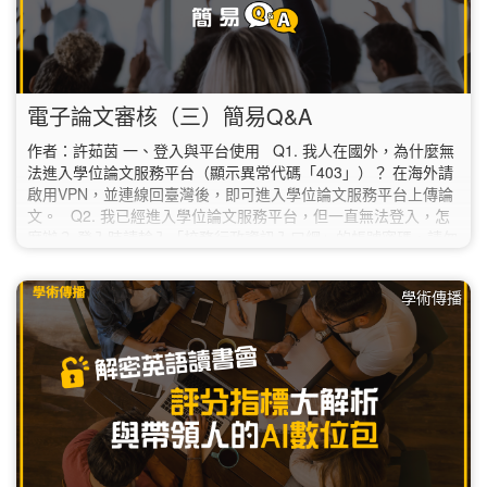
電子論文審核（三）簡易Q&A
作者：許茹茵 一、登入與平台使用 Q1. 我人在國外，為什麼無
法進入學位論文服務平台（顯示異常代碼「403」）？ 在海外請
啟用VPN，並連線回臺灣後，即可進入學位論文服務平台上傳論
文。 Q2. 我已經進入學位論文服務平台，但一直無法登入，怎
麼辦？ 登入時請輸入「校務行政資訊入口網」的帳號密碼，請勿
填寫圖書館讀者專區的帳密。 如果使用校務行政資訊入口網的帳
密還是無法登入的話，請聯絡本校資訊中心（02-7749-3737；
學術傳播
helpdesk@ntnu.edu.tw）。 Q3.…