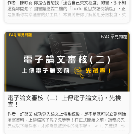
作者：陳映羽 你是否曾想找「適合自己英文程度」的書，卻不知
道從哪開始？ 圖書館總館二樓的「Lexile 藍思英語閱讀區」，正
是幫助你精準選書的好工具！ 本篇將帶你了解藍思分級制度、英
語能力對照，以及如何查詢與實際找到書籍。 一、Lexile 藍思分
級怎麼看？ Lexile（藍思）是一套國際常用的英語閱讀分級系
統，透過文本難度分析（如句長與詞彙），將書籍標示為一個數
FAQ 常見問題
值（Lexile Measure），幫助讀者找到適合自身程度的讀物。 分
級方式： 以「數字＋L」表示，如 500L、900L、1200L…
電子論文審核（二）上傳電子論文前，先檢
查！
作者：許茹茵 成功登入論文上傳系統後，是不是就可以立刻開始
填寫資料、上傳檔案了呢？先等等！在正式開始之前，請務必先
完成以下幾件事，才能降低被退件的機率喔。 ✔︎ 1. 先確認：你
是不是「這個學期」畢業？ 如果你這學期已經通過口試，但下學