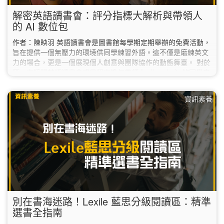
解密英語讀書會：評分指標大解析與帶領人
的 AI 數位包
作者：陳映羽 英語讀書會是圖書館每學期定期舉辦的免費活動，
旨在提供一個無壓力的環境供同學練習外語。這不僅是磨練英文
力的場合，更是一個展現個人創意與團隊協作的動態舞臺。 對於
第一次接觸英語讀書會或是初次擔任帶領人（Leader）的同學來
說，除了準備教材，該如何精準掌握活動的「核心評分標準」？
在 AI 持續進化的 2026 年，又有哪些新工具能幫你從繁瑣的資料
資訊素養
中解脫，讓讀書會事半功倍？ 1. 掌握關鍵指標：評分標準大解
析 根據評審老師提供的 NTNU English Party…
別在書海迷路！Lexile 藍思分級閱讀區：精準
選書全指南