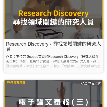
同。 AI…
Research Discovery，尋找領域關鍵的研究人
員
作者：李佳芳 Scopus首頁的Research Discovery（研究人員探
索工具）功能，聚焦特定領域，尋找活躍具潛力研究人員，簡化
識別和聯繫，以進行跨域合作。 輸入「關鍵字」比對文獻中的標
題、摘要及期刊名稱，可以從Scopus資料庫1700萬作者資料
庫，直接篩選出相對應的研究人員，有效地找到相關領域KOL。
如何使用： Scopus首頁，點選功能列Researcher Discovery（**
FAQ 常見問題
校外使用請先設定校外連線） 一、輸入「關鍵字」1️⃣，如研究領
域、主題或興趣； 二、…