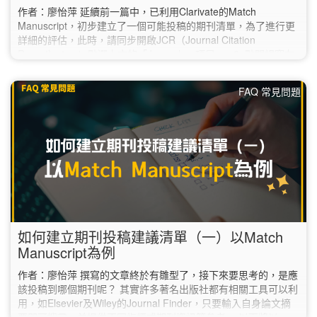
作者：廖怡萍 延續前一篇中，已利用Clarivate的Match
Manuscript，初步建立了一個可能投稿的期刊清單，為了進行更
詳細的評估，此時，請同步開啟JCR（Journal Citation
Report）： 1. 點選上方的「Journals」項目。 2. 點開視窗左
方的「Filter」，選取第一項的「Journals」。 3. 於右側的
「Journals」對話框中，逐筆輸入之前在「Match Manuscript」
FAQ 常見問題
建議清單中挑選的期刊，再點選下方的「Apply」。…
如何建立期刊投稿建議清單（一）以Match
Manuscript為例
作者：廖怡萍 撰寫的文章終於有雛型了，接下來要思考的，是應
該投稿到哪個期刊呢？ 其實許多著名出版社都有相關工具可以利
用，如Elsevier及Wiley的Journal Finder，只要輸入自身論文摘
要即可搜尋，並提供不同指標或期刊資訊等參考。 以下將以