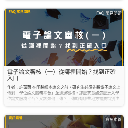
期還要實習，預計等實習結束後才會辦理畢業離校，請務必等到
「確定要畢業的那一個學期」再將電子論文送出審核，不能提前
FAQ 常見問題
在這學期送審。 若不確定自己是否能在這學期畢業，建議先詢問
系所助教或教務處。 ✔︎ 2. 下載「電子論文上傳說明」…
電子論文審核（一）從哪裡開始？找到正確
入口
作者：許茹茵 在印製紙本論文之前，研究生必須先將電子論文上
傳到「學位論文服務平台」並通過審核。那麼究竟該怎麼進入學
位論文服務平台？又該如何上傳？上傳時有哪些地方需要特別注
意？ 今天，先讓我們來聊聊該怎麼進入學位論文服務平台吧。
首先，請到圖書館首頁，在最新消息的右邊找到並點擊「學位論
文服務平台」；或也可以直接輸入網址
資訊素養
「https://etds.lib.ntnu.edu.tw/」。 如果您目前人在海外，必須使
用VPN連線回臺灣後才可以正常進入學位論文服務平台喔！…