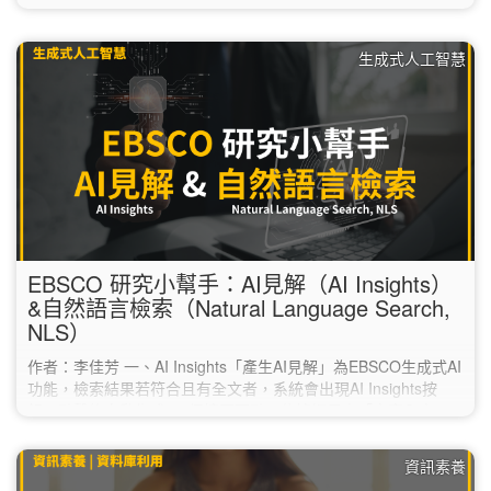
Clarivate的Match Manuscript為例進行說明： 1. 於科睿唯安的
官網（https://mjl.clarivate.com/home），點選上方的「Match
生成式人工智慧
Manuscript」。 2. 註冊一組免費帳號。…
EBSCO 研究小幫手：AI見解（AI Insights）
&自然語言檢索（Natural Language Search,
NLS）
作者：李佳芳 一、AI Insights「產生AI見解」為EBSCO生成式AI
功能，檢索結果若符合且有全文者，系統會出現AI Insights按
鈕，點擊後自動生成2-5個摘要要點。依據提示由「文章全文」
的內容提取，運用增強生成RAG技術，減少AI幻覺
（hallucination）與謬誤。協助在閱讀全文前，快速研判是否符
資訊素養
合需求，節省閱讀的時間。每次生成的AI見解，內容會略為不