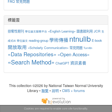
FAQ 常見問題
標籤雲
掠奪性期刊
«English Learning»
圖書館利用
JCR
學位論文服務平台
生
ntnulib
學術傳播
reading-group
E-book
成式AI
學位論文
開放取用
«Scholarly Communication»
常見問題
Turnitin
«Data Repositories»
«Open Access»
«Search Method»
資訊素養
ChatGPT
This collection ©2026 by National Taiwan Normal University
Library •
聯繫
•
說明
•
CMS + forums
Cookies are required to enable core site functionality.