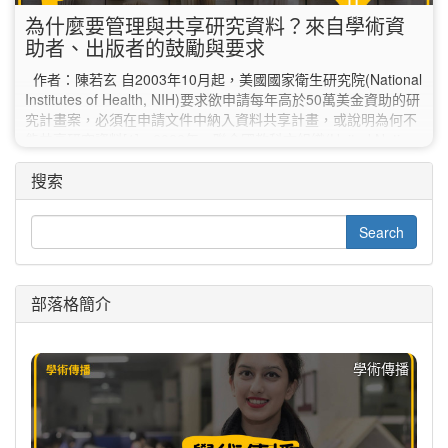
為什麼要管理與共享研究資料？來自學術資
助者、出版者的鼓勵與要求
作者：陳若玄 自2003年10月起，美國國家衛生研究院(National
Institutes of Health, NIH)要求欲申請每年高於50萬美金資助的研
究計畫案，必須在申請文件中納入資料共享計畫，或說明為何不
能共享研究資料[1]。2022年，聯合國教科文組織(United Nations
Educational, Scientific and Cultural Organization)正式公佈
《UNESCO Recommendation on Open…
搜索
部落格簡介
學術傳播