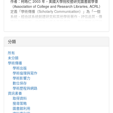
作者：柯皓仁 2003 年，美國大學院校暨研究圖書館學會
（Association of College and Research Libraries, ACRL）
定義「學術傳播（Scholarly Communication）」為「一個
系統，經由該系統創建研究和其他學術著作、評估品質、傳
播於學術社群、並保存以備未來所使用」。學術傳播也可說
是學者分享與出版研究發現、使研究發現能夠廣為學術社群
或更多人能取得的程序。
分類
所有
未分類
學術傳播
學術出版
學術倫理與寫作
學術影響力
數位保存
學術歷程與網路
資訊素養
取得資料
搜尋策略
圖書館利用