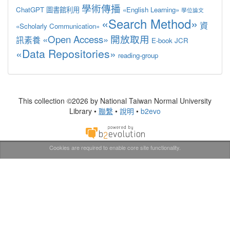
學術傳播
ChatGPT
圖書館利用
«English Learning»
學位論文
«Search Method»
資
«Scholarly Communication»
«Open Access»
開放取用
訊素養
E-book
JCR
«Data Repositories»
reading-group
This collection ©2026 by National Taiwan Normal University
Library •
聯繫
•
說明
•
b2evo
Cookies are required to enable core site functionality.