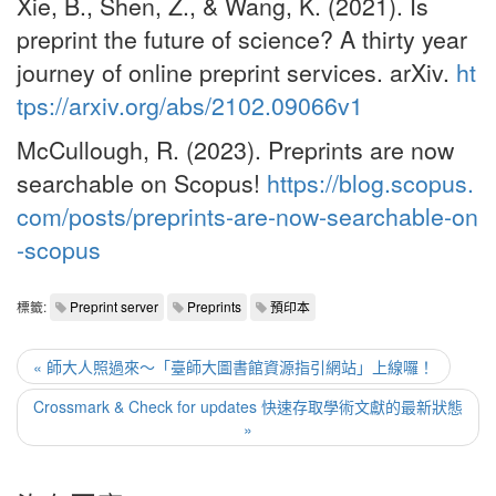
Xie, B., Shen, Z., & Wang, K. (2021). Is
preprint the future of science? A thirty year
journey of online preprint services. arXiv.
ht
tps://arxiv.org/abs/2102.09066v1
McCullough, R. (2023). Preprints are now
searchable on Scopus!
https://blog.scopus.
com/posts/preprints-are-now-searchable-on
-scopus
標籤:
Preprint server
Preprints
預印本
« 師大人照過來～「臺師大圖書館資源指引網站」上線囉！
Crossmark & Check for updates 快速存取學術文獻的最新狀態
»