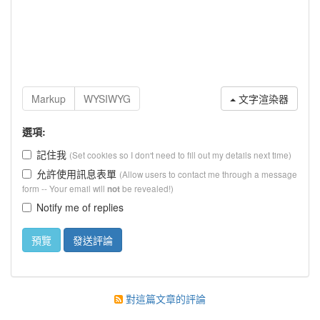
文字渲染器
選項:
記住我
(Set cookies so I don't need to fill out my details next time)
允許使用訊息表單
(Allow users to contact me through a message
form -- Your email will
be revealed!)
not
Notify me of replies
對這篇文章的評論