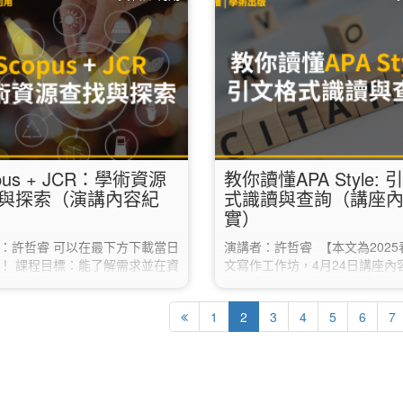
、ChatGPT、Grammarly 與
能之論文寫作和個人資訊/知識
fit，幫助帶領人製作高效且有趣的閱
具。 Q1：請問我要去哪裡下載
。 Canva：視覺化教材設計
Endnote呢？…
va 是一款強大的平面設計工
用戶提供了數千種模板，從簡報
應有盡有。教育工作者可以使用
a…
pus + JCR：學術資源
教你讀懂APA Style:
與探索（演講內容紀
式識讀與查詢（講座
實）
：許哲睿 可以在最下方下載當日
演講者：許哲睿 【本文為2025
！ 課程目標：能了解需求並在資
文寫作工作坊，4月24日講座內
執行想法，閱讀結果。 -
實，請搭配附件的簡報檔案一起
pus：目前全球最大的引文資料 -
哦！】 引文格式就像是積木，
1
2
3
4
5
6
7
：提供社科（SSCI）、科學
年代、文章篇名等組成元件構成
IE） 等引文索引指標與影響力資
此，只要看懂其中的組成元件，
1）SSCI： 經濟、法律、心理學
適的檢索點，再搭配合適的檢索
2）SCIE： 數、理、化、農、
就可以輕鬆找到該筆資料囉！ 
等 Scopus資料庫重點提示 1.
別介紹四種常用的資料類型： 一