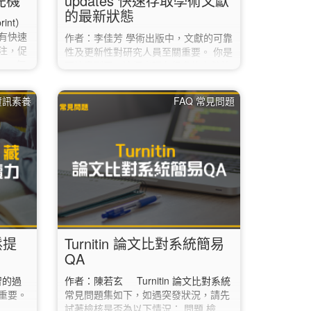
究先機
updates 快速存取學術文獻
的最新狀態
int）
有快速
作者：李佳芳 學術出版中，文獻的可靠
注，促
性及更新性對研究人員至關重要。 你是
。 何
否注意到了，這個出現在很多的文獻首
預印本論
頁的標誌。 研究並非一層不變、停滯
公開的
不前，隨時間推移而發展變化，即使文
資訊素養
FAQ 常見問題
r）上發
獻出版後，文獻仍會透過補充數據、更
文最大的
正、撤回通知而進行更新。 透過
到伺服
CrossMark的「Check for Updates」
r
標準視覺化按鈕，幫助研究人員快速存
2）。…
取學術文獻的最新狀態，確保文獻的可
信度。 什麼是Crossmark？
CrossMark 是一種由CrossRef…
鬆提
Turnitin 論文比對系統簡易
QA
的過
作者：陳若玄 Turnitin 論文比對系統
重要。
常見問題集如下，如遇突發狀況，請先
試著檢核是否為以下情況： 問題 檢