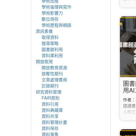
學術出版
的特定
學術倫理與寫作
可能只
學術影響力
您獲取
數位保存
效地利
學術歷程與網路
取得所
資訊素養
考量紙
取得資料
迫性，
搜尋策略
用等因
圖書館利用
與注意
資料庫利用
是否有
開放取用
教職員
開放教育資源
掠奪性期刊
文章處理費用
圖書
巨錄期刊
用A
研究資料管理
FAIR原則
作者
資料引用
語讀書
資料典藏庫
人的工
資料共享
作方式
資料管理計畫
英語系
資料保存
包括如
資料蒐集
討論。