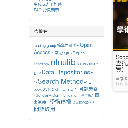
生成式人工智慧
Canva
FAQ 常見問題
Dif
讀教材
Can
具，為
標籤雲
到海報
Canv
«Open
reading-group
掠奪性期刊
Access»
常見問題
«English
Sco
ntnulib
查找
Learning»
學位論文服務平
實）
«Data Repositories»
台
演講者
«Search Method»
E-
簡報哦
資訊素養
book
JCR
ChatGPT
料庫中
English
«Scholarly Communication»
圖
Sco
學位論文
學術傳播
JCR
書館利用
論文寫作工作坊
（SC
開放取用
料 （
等 （
林、醫