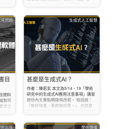
來衡量閱
核、排除方式 之前申請過帳號，現在無
度。通
法登入怎麼辦？ 先嘗試【忘記密碼】功
適合自
能，輸入申請時提供的email。若仍無
 常見問題
生成式人工智慧
升英語
法回帳號，請將您的姓名、申請時提供
 是一種
的email等資訊，寄至本文末信箱。 前
的教育
陣子成功登入，這次登入被要求修改密
的詞彙
碼？ 考量資訊安全，系統會依據密碼安
章分配
全性不足、過久未更換密碼等規則，抽
評估讀者
測帳號安全性，及要求修改密碼，避免
帳號遭盜用。 論文相似度比對結果的畢
業標準是多少？…
e書目
甚麼是生成式AI？
作者：陳若玄 本文為5/14、19「學術
研究中的生成式AI應用注意事項」講習
書目資料
部份內文重點摘錄與改寫。 俗話說：
編製符
「無好地基，著起無好厝。」 也就是
要求之
說，如果我們不瞭解一項事物的基礎觀
期刊之
念，就難以運用這項知識或技術，取得
件。對
良好與豐碩的成果。在生成式AI應用上
或上課
學術出版
學術傳播
也是相同的道理，若我們不明白甚麼是
套高效