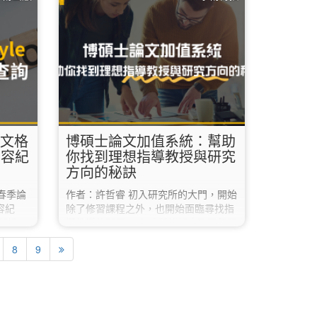
生成式AI，諸如它的定義、訓練過程、
管理工
技術概念、特性、運作邏輯等，不明白
它的結果是如何產生的，那麼我們也就
無法妥善利用這項技術，協助自己創造
更好的成果。…
 引文格
博碩士論文加值系統：幫助
內容紀
你找到理想指導教授與研究
方向的秘訣
春季論
作者：許哲睿 初入研究所的大門，開始
容紀
除了修習課程之外，也開始面臨尋找指
閱讀
導教授的問題。 各系所的規定及風氣不
由作者、
同，簽訂指導同意書的時間點也不盡相
8
9
。因
同。 但，除了考量到指導風格、相處模
選取合
式之外，尤其要考慮的事情是指導老師
方式，
的研究方向與主題，是否與自己想做的
以下將分
題目的相符合？ 我們除了透過系所網
、 期
站、開放學者平台了解老師們的研究方