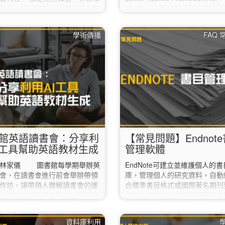
館藏，甚至是部分西文書籍，都
Reading）藍思閱讀分級可用
有紙本形式。 因此，當紙本成為
讀者的閱讀能力與文本的難易程
資源的首選時，我們要如何更有
過這個系統，讀者可以輕鬆找到
學術傳播
FAQ
用書籍的館際合作服務來幫助您
己水平的書籍，從而更高效地提
需資料呢？ 接下來，我們將綜合
能力。 什麼是 Lexile？ Lexile
本資源取得的方便性、利用的急
科學化的閱讀測量工具，由美國
以及是否願意為取得資源支付費
研究機構開發。它通過分析文本
素，為您提供通盤性的建議步驟
難度和句子結構，為每本書或文
事項說明。 步驟一：確認本館
一個 Lexile 分數，同時也可以
您需要的紙本資源 本校圖書館為
的閱讀能力。 Lexile…
生提供便利的資源查詢管道。…
館英語讀書會：分享利
【常見問題】Endnot
I工具幫助英語教材生成
管理軟體
：林家儀 圖書館每學期舉辦英
EndNote可建立並維護個人的
會，在讀書會進行前會舉辦帶領
庫，管理個人的研究資料，自動
作坊，讓帶領人瞭解讀書會的運
合標準書目格式或國際著名期刊
。工作坊的重要內容之一是邀請
參考文獻格式，並提供國際著名
老師來指導讀書會帶領的技巧，
論文稿件範本，協助撰寫論文稿
何讓不同程度的參與者都能融入
於查閱書目文獻、修改引用格式
資料庫利用
老師特別推薦了四種工具：
開立參考書單等均很方便，是一