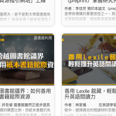
資源指引網站」上線
（preprint）掌握研
作者：李佳芳 預印本論文（prepr
是學術傳播的重要途徑之一，具
臺師大，是不是對大學圖書館有
分享研究成果、增加能見度及關
像呢？ 有很多書？館舍很漂亮？
進學術交流與合作等顯著的優點
資源可以使用？超多活動可以參
謂預印本論文（preprint）？ 
不知道要從哪裡開始認識臺師大圖
文是指研究人員（論文作者）在
？ 我們幫您分門別類，在「臺師
圖書館利用
預印本伺服器（preprint serve
館資源指引網站」中，包含： 圖
表的研究成果。 和一般期刊論
手村：臺師大新生、新老師、新
差別是，多數預印本論文在上傳
讀！ 我「讀」自升級：想充實自
器時，還沒有通過同儕審查（pee
夥伴一起升級看這裡！ 啟發無限
review）的程序（潘璿安，202
：一起燃燒你的「學術研究」小
 學科資源在這裡：去找吧！我把
「資源寶藏」都放在這裡了。…
圖書館疆界：如何善用
善用 Lexile 館藏，輕
書籍館際資源
升英語閱讀力
許哲睿 圖書館雖然正逐步提高
作者：林家儀 在英語學習
藏的購置比例，但紙本書籍仍有
程中，選擇適合的閱讀材料至關
替代性。 像是某些專書、非珍本
Lexile（Lexile Framework for