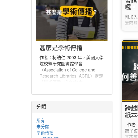
書館
囉！
剛加入
無限想
有許多
加？ 
書館嗎
甚麼是學術傳播
大圖書
書館新
作者：柯皓仁 2003 年，美國大學
職員必
院校暨研究圖書館學會
我或找
（Association of College and
學術力
Research Libraries, ACRL）定義
宇宙！
「學術傳播（Scholarly
所有的
Communication）」為「一個系
統，經由該系統創建研究和其他學
術著作、評估品質、傳播於學術社
分類
群、並保存以備未來所使用」。學
跨越
術傳播也可說是學者分享與出版研
紙本
究發現、使研究發現能夠廣為學術
所有
作者：
社群或更多人能取得的程序。
未分類
電子館
學術傳播
其不可