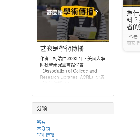
為什
料？
者的
作者：
國家衛生研
甚麼是學術傳播
Heal
美金資
作者：柯皓仁 2003 年，美國大學
件中納
院校暨研究圖書館學會
能共享
（Association of College and
教科文組織
Research Libraries, ACRL）定義
Educati
「學術傳播（Scholarly
Orga
Communication）」為「一個系
Recom
統，經由該系統創建研究和其他學
術著作、評估品質、傳播於學術社
分類
群、並保存以備未來所使用」。學
術傳播也可說是學者分享與出版研
究發現、使研究發現能夠廣為學術
所有
社群或更多人能取得的程序。
未分類
學術傳播