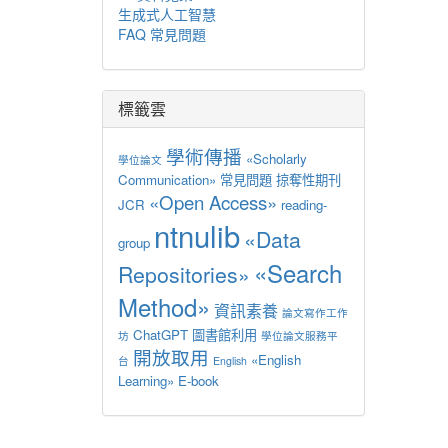
生成式人工智慧
FAQ 常見問題
標籤雲
學術傳播
«Scholarly
學位論文
Communication»
常見問題
掠奪性期刊
«Open Access»
JCR
reading-
ntnulib
«Data
group
«Search
Repositories»
Method»
資訊素養
論文寫作工作
ChatGPT
圖書館利用
坊
學位論文服務平
開放取用
«English
台
English
Learning»
E-book