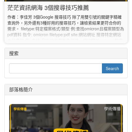
茫茫資訊網海 3個搜尋技巧推薦
作者：李佳芳 3個Google 搜尋技巧 除了用雙引號的關鍵字精確
查詢外，另外還有3種好用的搜尋技巧，讓檢索結果更符合你的
需求。 filetype:特定檔案格式/類型 例:查找omicron且檔案類型為
pdf資料 指令: omicron filetype:pdf site:網站網址 搜尋特定網站
內的資料 例: 查找「WHO世界衛生組織」網站關於omicron的資
料 指令: omicron site:https://www.who.int intitle搜尋的網站標題
含有特定關鍵詞時…
搜索
部落格簡介
學術傳播