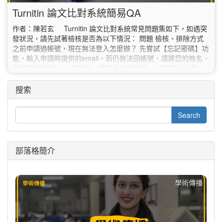
Turnitin 論文比對系統簡易QA
作者：陳若玄 Turnitin 論文比對系統常見問題集如下，如遇突
發狀況，請先試著檢核是否為以下情況： 問題 檢核、排除方式
之前申請過帳號，現在無法登入怎麼辦？ 先嘗試【忘記密碼】功
能，輸入申請時提供的email。若仍無法回帳號，請將您的姓名、
申請時提供的email等資訊，寄至本文末信箱。 前陣子成功登
入，這次登入被要求修改密碼？ 考量資訊安全，系統會依據密碼
安全性不足、過久未更換密碼等規則，抽測帳號安全性，及要求
搜索
修改密碼，避免帳號遭盜用。 論文相似度比對結果的畢業標準是
多少？…
部落格簡介
學術傳播