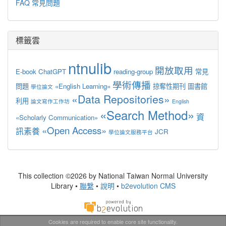
FAQ 常見問題
標籤雲
ntnulib
開放取用
E-book
ChatGPT
reading-group
常見
學術傳播
問題
«English Learning»
掠奪性期刊
圖書館
學位論文
«Data Repositories»
利用
論文寫作工作坊
English
«Search Method»
資
«Scholarly Communication»
«Open Access»
訊素養
JCR
學位論文服務平台
This collection ©2026 by National Taiwan Normal University
Library •
聯繫
•
說明
•
b2evolution CMS
Cookies are required to enable core site functionality.