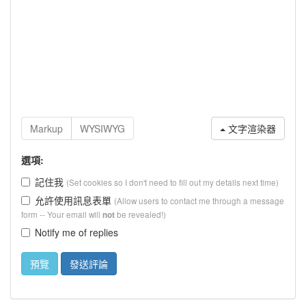
文字渲染器
選項:
記住我
(Set cookies so I don't need to fill out my details next time)
允許使用訊息表單
(Allow users to contact me through a message
form -- Your email will
be revealed!)
not
Notify me of replies