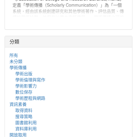
定義「學術傳播（Scholarly Communication）」為「一個
系統，經由該系統創建研究和其他學術著作、評估品質、傳
播於學術社群、並保存以備未來所使用」。學術傳播也可說
是學者分享與出版研究發現、使研究發現能夠廣為學術社群
或更多人能取得的程序。
分類
所有
未分類
學術傳播
學術出版
學術倫理與寫作
學術影響力
數位保存
學術歷程與網路
資訊素養
取得資料
搜尋策略
圖書館利用
資料庫利用
開放取用