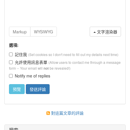
文字渲染器
選項:
記住我
(Set cookies so I don't need to fill out my details next time)
允許使用訊息表單
(Allow users to contact me through a message
form -- Your email will
be revealed!)
not
Notify me of replies
對這篇文章的評論
搜索