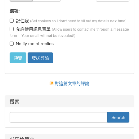
選項:
記住我
(Set cookies so I don't need to fill out my details next time)
允許使用訊息表單
(Allow users to contact me through a message
form -- Your email will
be revealed!)
not
Notify me of replies
對這篇文章的評論
搜索