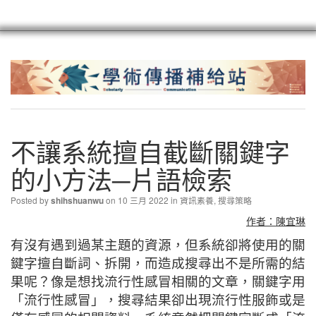
scioagroup
聯繫
註冊
不讓系統擅自截斷關鍵字
的小方法─片語檢索
Posted by
on 10 三月 2022 in
資訊素養
,
搜尋策略
shihshuanwu
作者：陳宜琳
有沒有遇到過某主題的資源，但系統卻將使用的關
鍵字擅自斷詞、拆開，而造成搜尋出不是所需的結
果呢？像是想找流行性感冒相關的文章，關鍵字用
「流行性感冒」，搜尋結果卻出現流行性服飾或是