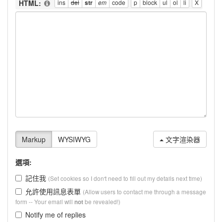
HTML:
文字渲染器
選項:
記住我
(Set cookies so I don't need to fill out my details next time)
允許使用訊息表單
(Allow users to contact me through a message
form -- Your email will
be revealed!)
not
Notify me of replies