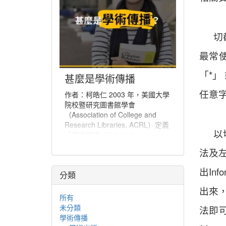
切
最常
「*」
甚麼是學術傳播
任意字
作者：柯皓仁 2003 年，美國大學
院校暨研究圖書館學會
（Association of College and
Research Libraries, ACRL）定義
以
「學術傳播（Scholarly
Communication）」為「一個系
法及左
統，經由該系統創建研究和其他學
術著作、評估品質、傳播於學術社
出Inf
分類
群、並保存以備未來所使用」。學
術傳播也可說是學者分享與出版研
出來，
究發現、使研究發現能夠廣為學術
所有
社群或更多人能取得的程序。
未分類
法即
學術傳播