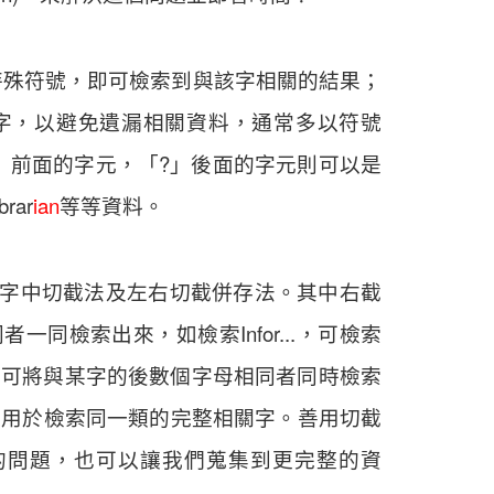
特殊符號，即可檢索到與該字相關的結果；
字，以避免遺漏相關資料，通常多以符號
」前面的字元，「?」後面的字元則可以是
brar
ian
等等資料。
、字中切截法及左右切截併存法。其中右截
同檢索出來，如檢索Infor...，可檢索
ion等。左截法則可將與某字的後數個字母相同者同時檢索
稱，適用於檢索同一類的完整相關字。善用切截
關字的問題，也可以讓我們蒐集到更完整的資