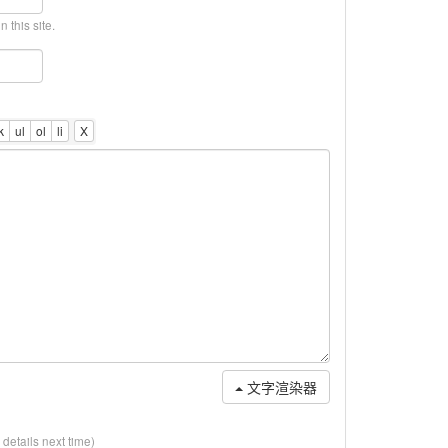
 this site.
文字渲染器
y details next time)