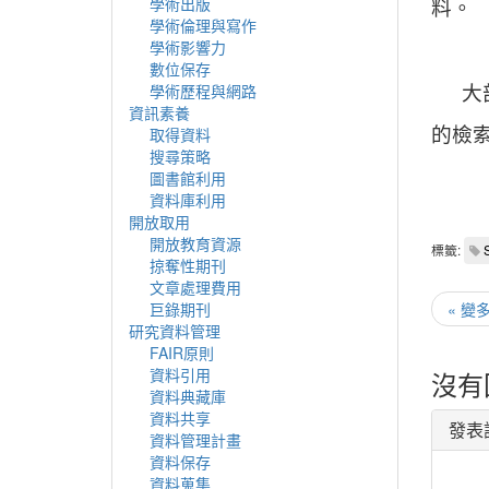
學術出版
料。
學術倫理與寫作
學術影響力
數位保存
大
學術歷程與網路
資訊素養
的檢
取得資料
搜尋策略
圖書館利用
資料庫利用
開放取用
開放教育資源
標籤:
掠奪性期刊
文章處理費用
巨錄期刊
« 
研究資料管理
FAIR原則
資料引用
沒有
資料典藏庫
資料共享
發表
資料管理計畫
資料保存
資料蒐集