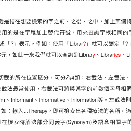
截是指在想要檢索的字之前、之後、之中，加上某個
使用的是在字尾加上替代符號，用來查詢字根相同的
 或「?」表示。例如：使用「Librar
?
」就可以鎖定「?
元，如此一來我們就可以查詢到Librar
y
、Librar
ies
、Li
切截的所在位置區分，可分為4類：右截法、左截法
截法最常使用，右截法可將與某字的前數個字母相同者一
orm、Informant、Informative、Informat
如：輸入...Therapy，即可檢索出各種療法的各
可在檢索時解決部分同義字(Synonym)及語意相