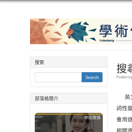
搜索
搜
Posted b
英
部落格簡介
詞性變
學術傳播
會用
相關資