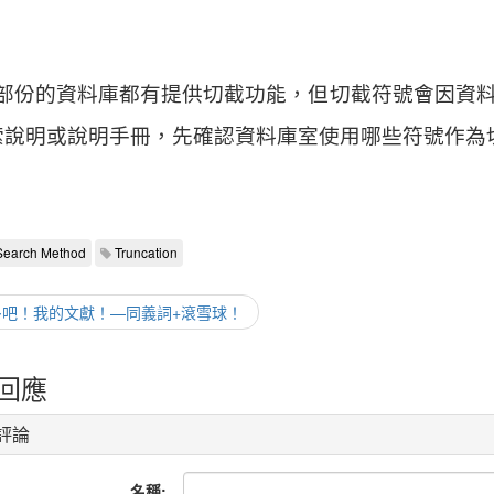
部份的資料庫都有提供切截功能，但切截符號會因資
索說明或說明手冊，先確認資料庫室使用哪些符號作為
Search Method
Truncation
變多吧！我的文獻！—同義詞+滾雪球！
回應
評論
名稱: