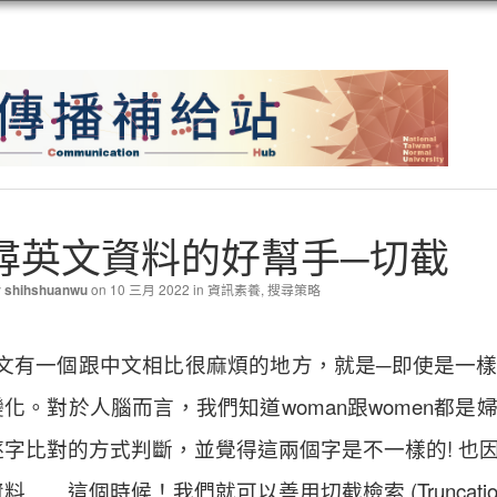
尋英文資料的好幫手─切截
y
on 10 三月 2022 in
資訊素養
,
搜尋策略
shihshuanwu
文有一個跟中文相比很麻煩的地方，就是─即使是一
化。對於人腦而言，我們知道woman跟women都
逐字比對的方式判斷，並覺得這兩個字是不一樣的! 也
料……這個時候！我們就可以善用切截檢索 (Truncat