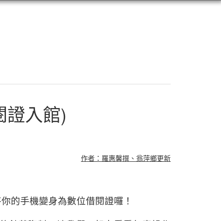
閱證入館)
作者：羅惠馨撰、翁萍鄉更新
將你的手機變身為數位借閱證囉！