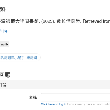
資料
師範大學圖書館. (2023). 數位借閱證. Retrieved fr
5.jsp
tnulib
有名詞翻譯小幫手–樂詞網
回應
評論
名稱:
if you already have an account on
Click here to log in