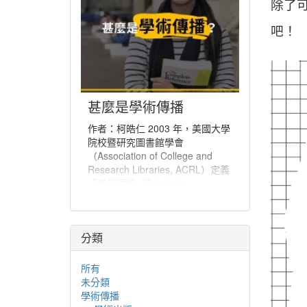
除了
吧！
甚麼是學術傳播
作者：柯皓仁 2003 年，美國大學
院校暨研究圖書館學會
（Association of College and
Research Libraries, ACRL）定義
「學術傳播（Scholarly
Communication）」為「一個系
統，經由該系統創建研究和其他學
術著作、評估品質、傳播於學術社
分類
群、並保存以備未來所使用」。學
術傳播也可說是學者分享與出版研
究發現、使研究發現能夠廣為學術
所有
社群或更多人能取得的程序。
未分類
學術傳播