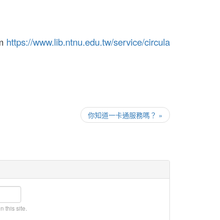
om
https://www.lib.ntnu.edu.tw/service/circula
你知道一卡通服務嗎？ »
 this site.