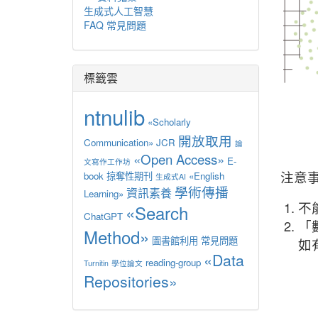
生成式人工智慧
FAQ 常見問題
標籤雲
ntnulib
«Scholarly
開放取用
Communication»
JCR
論
«Open Access»
E-
文寫作工作坊
注意
book
掠奪性期刊
«English
生成式AI
學術傳播
資訊素養
Learning»
不
«Search
ChatGPT
「
Method»
圖書館利用
常見問題
如
«Data
reading-group
Turnitin
學位論文
Repositories»