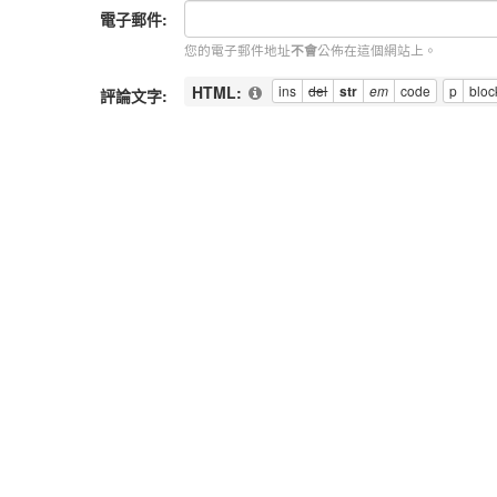
電子郵件:
您的電子郵件地址
公佈在這個網站上。
不會
HTML:
評論文字:
選項:
記住我
(Set cookies so I don't need to fill out m
允許使用訊息表單
(Allow users to contact me
Notify me of replies