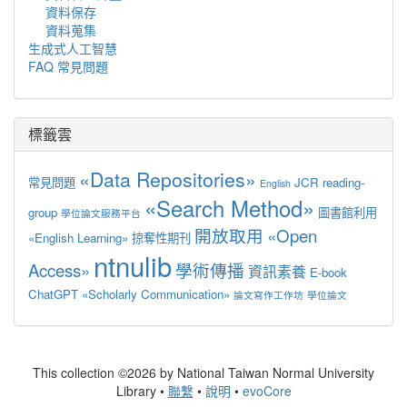
資料保存
資料蒐集
生成式人工智慧
FAQ 常見問題
標籤雲
«Data Repositories»
常見問題
JCR
reading-
English
«Search Method»
group
圖書館利用
學位論文服務平台
開放取用
«Open
«English Learning»
掠奪性期刊
ntnulib
Access»
學術傳播
資訊素養
E-book
ChatGPT
«Scholarly Communication»
論文寫作工作坊
學位論文
This collection ©2026 by National Taiwan Normal University
Library •
聯繫
•
說明
•
evoCore