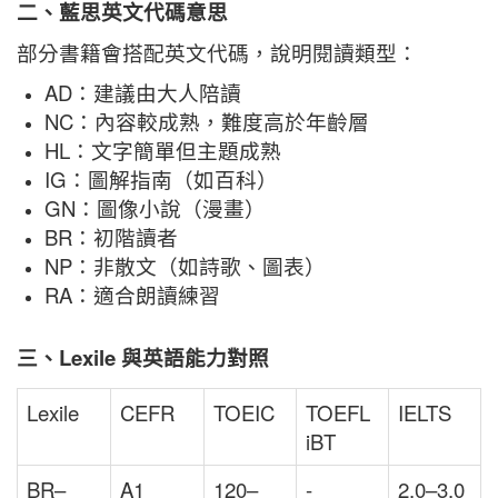
二、藍思英文代碼意思
部分書籍會搭配英文代碼，說明閱讀類型：
AD：建議由大人陪讀
NC：內容較成熟，難度高於年齡層
HL：文字簡單但主題成熟
IG：圖解指南（如百科）
GN：圖像小說（漫畫）
BR：初階讀者
NP：非散文（如詩歌、圖表）
RA：適合朗讀練習
三、Lexile 與英語能力對照
Lexile
CEFR
TOEIC
TOEFL
IELTS
iBT
BR–
A1
120–
-
2.0–3.0