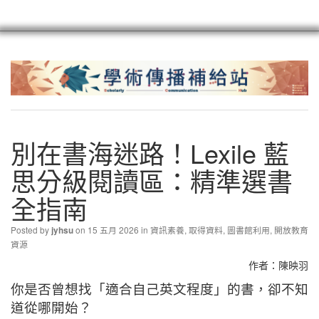
scioagroup
聯繫
註冊
別在書海迷路！Lexile 藍
思分級閱讀區：精準選書
全指南
Posted by
on 15 五月 2026 in
資訊素養
,
取得資料
,
圖書館利用
,
開放教育
jyhsu
資源
作者：陳映羽
你是否曾想找「適合自己英文程度」的書，卻不知
道從哪開始？