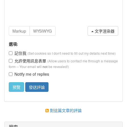
文字渲染器
選項:
記住我
(Set cookies so I don't need to fill out my details next time)
允許使用訊息表單
(Allow users to contact me through a message
form -- Your email will
be revealed!)
not
Notify me of replies
對這篇文章的評論
搜索