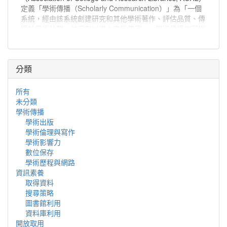
定義「學術傳播（Scholarly Communication）」為「一個
系統，經由該系統創建研究和其他學術著作、評估品質、傳
播於學術社群、並保存以備未來所使用」。學術傳播也可說
是學者分享與出版研究發現、使研究發現能夠廣為學術社群
或更多人能取得的程序。
分類
所有
未分類
學術傳播
學術出版
學術倫理與寫作
學術影響力
數位保存
學術歷程與網路
資訊素養
取得資料
搜尋策略
圖書館利用
資料庫利用
開放取用