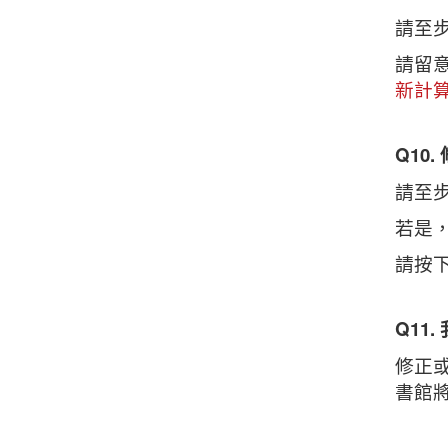
請至
請留
新計
Q10
請至
若是
請按
Q11
修正
書館