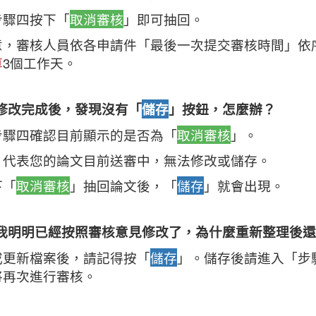
步驟四按下「
取消審核
」即可抽回。
意，審核人員依各申請件「最後一次提交審核時間」依
算
3個工作天。
. 修改完成後，發現沒有「
儲存
」按鈕，怎麼辦？
步驟四確認目前顯示的是否為「
取消審核
」。
，代表您的論文目前送審中，無法修改或儲存。
下「
取消審核
」抽回論文後，「
儲存
」就會出現。
. 我明明已經按照審核意見修改了，為什麼重新整理後
或更新檔案後，請記得按「
儲存
」。儲存後請進入「步
將再次進行審核。