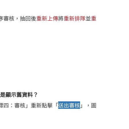
序審核，抽回後
重新上傳
將
重新排隊
並
重
還是顯示舊資料？
驟四：審核」重新點擊「
送出審核
」，圖