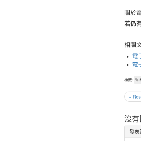
關於
若仍
相關
電
電
標籤:
« Re
沒有
發表