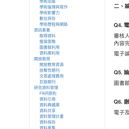
學術出版
二、
學術倫理與寫作
學術影響力
數位保存
Q4.
學術歷程與網路
資訊素養
審核
取得資料
搜尋策略
內容
圖書館利用
電子
資料庫利用
開放取用
開放教育資源
掠奪性期刊
Q5.
文章處理費用
巨錄期刊
圖書
研究資料管理
FAIR原則
資料引用
Q6.
資料典藏庫
資料共享
電子
資料管理計畫
資料保存
資料蒐集