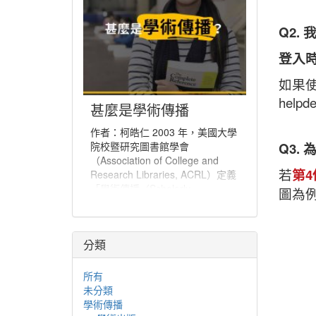
Q2.
登入
如果使
helpd
甚麼是學術傳播
作者：柯皓仁 2003 年，美國大學
院校暨研究圖書館學會
Q3.
（Association of College and
若
第
Research Libraries, ACRL）定義
「學術傳播（Scholarly
圖為
Communication）」為「一個系
統，經由該系統創建研究和其他學
術著作、評估品質、傳播於學術社
分類
群、並保存以備未來所使用」。學
術傳播也可說是學者分享與出版研
究發現、使研究發現能夠廣為學術
所有
社群或更多人能取得的程序。
未分類
學術傳播