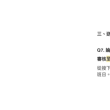
三、
Q7.
審核
從按
班日