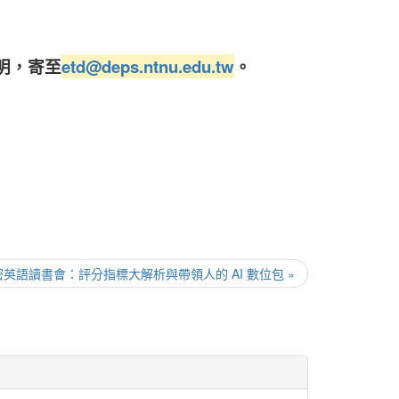
明，寄至
etd@deps.ntnu.edu.tw
。
密英語讀書會：評分指標大解析與帶領人的 AI 數位包 »