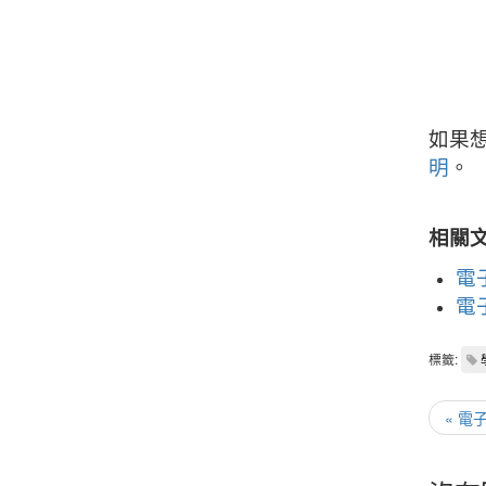
如果
明
。
相關
電
電
標籤:
« 