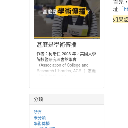
首先
址「
ht
如果
甚麼是學術傳播
作者：柯皓仁 2003 年，美國大學
院校暨研究圖書館學會
（Association of College and
Research Libraries, ACRL）定義
「學術傳播（Scholarly
Communication）」為「一個系
統，經由該系統創建研究和其他學
術著作、評估品質、傳播於學術社
分類
群、並保存以備未來所使用」。學
術傳播也可說是學者分享與出版研
究發現、使研究發現能夠廣為學術
所有
社群或更多人能取得的程序。
未分類
學術傳播