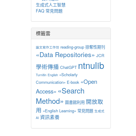
生成式人工智慧
FAQ 常見問題
標籤雲
reading-group
掠奪性期刊
論文寫作工作坊
«Data Repositories»
JCR
ntnulib
學術傳播
ChatGPT
«Scholarly
Turnitin
English
«Open
Communication»
E-book
«Search
Access»
Method»
開放取
圖書館利用
用
«English Learning»
常見問題
生成式
資訊素養
AI