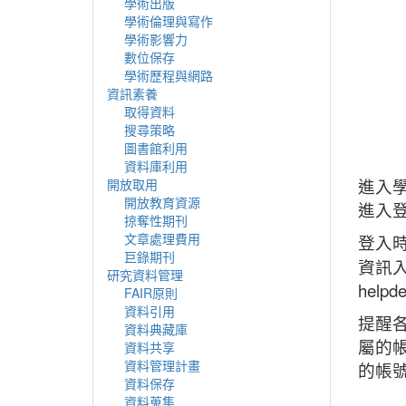
學術出版
學術倫理與寫作
學術影響力
數位保存
學術歷程與網路
資訊素養
取得資料
搜尋策略
圖書館利用
資料庫利用
進入
開放取用
開放教育資源
進入
掠奪性期刊
文章處理費用
登入
巨錄期刊
資訊入
研究資料管理
helpd
FAIR原則
資料引用
提醒
資料典藏庫
屬的
資料共享
資料管理計畫
的帳
資料保存
資料蒐集