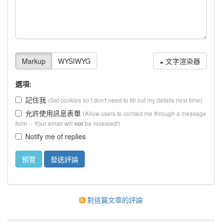
文字渲染器
選項:
記住我
(Set cookies so I don't need to fill out my details next time)
允許使用訊息表單
(Allow users to contact me through a message
form -- Your email will
be revealed!)
not
Notify me of replies
對這篇文章的評論