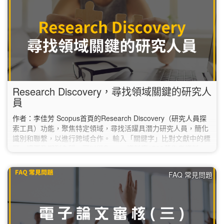
同。 AI…
Research Discovery，尋找領域關鍵的研究人
員
作者：李佳芳 Scopus首頁的Research Discovery（研究人員探
索工具）功能，聚焦特定領域，尋找活躍具潛力研究人員，簡化
識別和聯繫，以進行跨域合作。 輸入「關鍵字」比對文獻中的標
題、摘要及期刊名稱，可以從Scopus資料庫1700萬作者資料
庫，直接篩選出相對應的研究人員，有效地找到相關領域KOL。
如何使用： Scopus首頁，點選功能列Researcher Discovery（**
FAQ 常見問題
校外使用請先設定校外連線） 一、輸入「關鍵字」1️⃣，如研究領
域、主題或興趣； 二、…