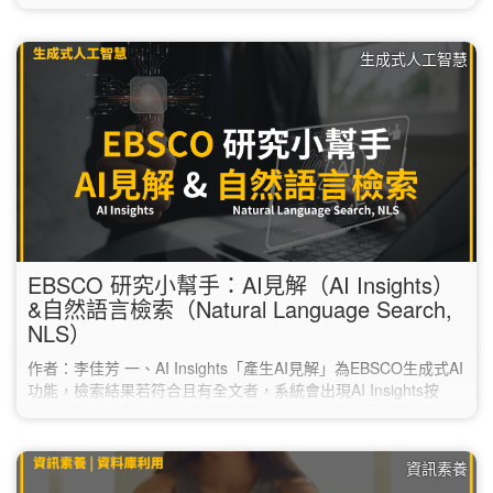
Clarivate的Match Manuscript為例進行說明： 1. 於科睿唯安的
官網（https://mjl.clarivate.com/home），點選上方的「Match
生成式人工智慧
Manuscript」。 2. 註冊一組免費帳號。…
EBSCO 研究小幫手：AI見解（AI Insights）
&自然語言檢索（Natural Language Search,
NLS）
作者：李佳芳 一、AI Insights「產生AI見解」為EBSCO生成式AI
功能，檢索結果若符合且有全文者，系統會出現AI Insights按
鈕，點擊後自動生成2-5個摘要要點。依據提示由「文章全文」
的內容提取，運用增強生成RAG技術，減少AI幻覺
（hallucination）與謬誤。協助在閱讀全文前，快速研判是否符
資訊素養
合需求，節省閱讀的時間。每次生成的AI見解，內容會略為不