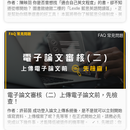
作者：陳映羽 你是否曾想找「適合自己英文程度」的書，卻不知
道從哪開始？ 圖書館總館二樓的「Lexile 藍思英語閱讀區」，正
是幫助你精準選書的好工具！ 本篇將帶你了解藍思分級制度、英
語能力對照，以及如何查詢與實際找到書籍。 一、Lexile 藍思分
級怎麼看？ Lexile（藍思）是一套國際常用的英語閱讀分級系
統，透過文本難度分析（如句長與詞彙），將書籍標示為一個數
FAQ 常見問題
值（Lexile Measure），幫助讀者找到適合自身程度的讀物。 分
級方式： 以「數字＋L」表示，如 500L、900L、1200L…
電子論文審核（二）上傳電子論文前，先檢
查！
作者：許茹茵 成功登入論文上傳系統後，是不是就可以立刻開始
填寫資料、上傳檔案了呢？先等等！在正式開始之前，請務必先
完成以下幾件事，才能降低被退件的機率喔。 ✔︎ 1. 先確認：你
是不是「這個學期」畢業？ 如果你這學期已經通過口試，但下學