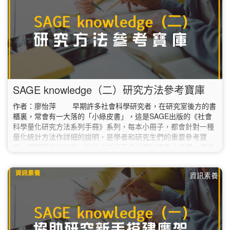
SAGE knowledge（二）研究方法參考寶庫
作者：廖怡萍 早期許多社會科學研究者，在研究室後方的書
櫃裏，常會有一大落的「小綠皮書」，這是SAGE出版的《社會
科學量化研究方法系列手冊》系列，每本小冊子，都會針對一種
量化統計方法作詳細的說明，是學者和研究生們的重要參考寶
典。而隨著時代演進，這些占位又不易搜尋的眾多小書們，都被
收錄進現今的「SAGE knowledge」（SAGE知識庫）資料庫中
了。 據廠商提供資料，SAGE knowledge是為社會科學研究
資訊素養
領域學者所設計的電子書庫，總計超過4,200多種書籍，包含著
名的SAGE…