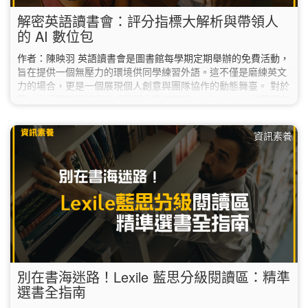
解密英語讀書會：評分指標大解析與帶領人
的 AI 數位包
作者：陳映羽 英語讀書會是圖書館每學期定期舉辦的免費活動，
旨在提供一個無壓力的環境供同學練習外語。這不僅是磨練英文
力的場合，更是一個展現個人創意與團隊協作的動態舞臺。 對於
第一次接觸英語讀書會或是初次擔任帶領人（Leader）的同學來
說，除了準備教材，該如何精準掌握活動的「核心評分標準」？
在 AI 持續進化的 2026 年，又有哪些新工具能幫你從繁瑣的資料
資訊素養
中解脫，讓讀書會事半功倍？ 1. 掌握關鍵指標：評分標準大解
析 根據評審老師提供的 NTNU English Party…
別在書海迷路！Lexile 藍思分級閱讀區：精準
選書全指南