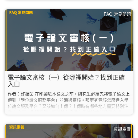
期還要實習，預計等實習結束後才會辦理畢業離校，請務必等到
「確定要畢業的那一個學期」再將電子論文送出審核，不能提前
FAQ 常見問題
在這學期送審。 若不確定自己是否能在這學期畢業，建議先詢問
系所助教或教務處。 ✔︎ 2. 下載「電子論文上傳說明」…
電子論文審核（一）從哪裡開始？找到正確
入口
作者：許茹茵 在印製紙本論文之前，研究生必須先將電子論文上
傳到「學位論文服務平台」並通過審核。那麼究竟該怎麼進入學
位論文服務平台？又該如何上傳？上傳時有哪些地方需要特別注
意？ 今天，先讓我們來聊聊該怎麼進入學位論文服務平台吧。
首先，請到圖書館首頁，在最新消息的右邊找到並點擊「學位論
文服務平台」；或也可以直接輸入網址
資訊素養
「https://etds.lib.ntnu.edu.tw/」。 如果您目前人在海外，必須使
用VPN連線回臺灣後才可以正常進入學位論文服務平台喔！…