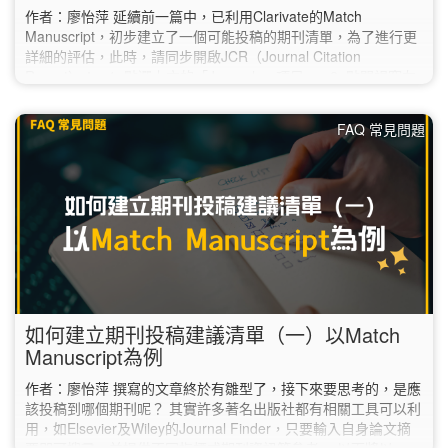
作者：廖怡萍 延續前一篇中，已利用Clarivate的Match
Manuscript，初步建立了一個可能投稿的期刊清單，為了進行更
詳細的評估，此時，請同步開啟JCR（Journal Citation
Report）： 1. 點選上方的「Journals」項目。 2. 點開視窗左
方的「Filter」，選取第一項的「Journals」。 3. 於右側的
「Journals」對話框中，逐筆輸入之前在「Match Manuscript」
FAQ 常見問題
建議清單中挑選的期刊，再點選下方的「Apply」。…
如何建立期刊投稿建議清單（一）以Match
Manuscript為例
作者：廖怡萍 撰寫的文章終於有雛型了，接下來要思考的，是應
該投稿到哪個期刊呢？ 其實許多著名出版社都有相關工具可以利
用，如Elsevier及Wiley的Journal Finder，只要輸入自身論文摘
要即可搜尋，並提供不同指標或期刊資訊等參考。 以下將以