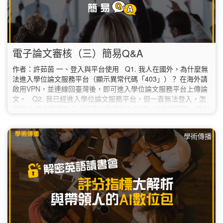
電子論文審核（三）簡易Q&A
作者：許茹茵 一、登入與平台使用 Q1. 我人在國外，為什麼無
法進入學位論文服務平台（顯示異常代碼「403」）？ 在海外請
啟用VPN，並連線回臺灣後，即可進入學位論文服務平台上傳論
文。 Q2. 我已經進入學位論文服務平台，但一直無法登入，怎
麼辦？ 登入時請輸入「校務行政資訊入口網」的帳號密碼，請勿
填寫圖書館讀者專區的帳密。 如果使用校務行政資訊入口網的帳
密還是無法登入的話，請聯絡本校資訊中心（02-7749-3737；
學術傳播
helpdesk@ntnu.edu.tw）。 Q3.…