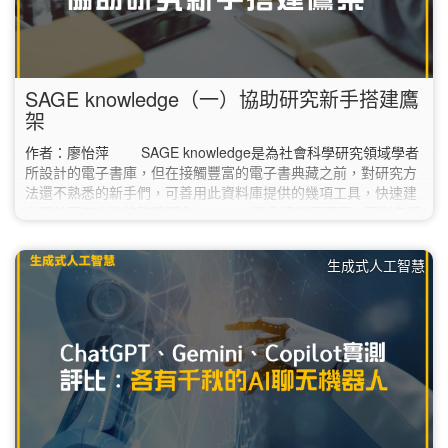
SAGE knowledge（一）協助研究新手搭建鷹
架
作者：廖怡萍 SAGE knowledge是為社會科學研究領域學者
所設計的電子書庫，但在接觸豐富的電子書典藏之前，對研究方
法還不熟悉的新手們，可善用此資料庫提供的幾項工具，快速建
立關於研究方法的整體概念。 一登入資料庫頁面，面對各種
選項或許會令人一時不知如何點選，新手可直接點選頁面中的
「Sage Research Methods」，接著再點選頁面上方頁籤的
生成式人工智慧
「Tools」，下拉選單中有四個項目： 第一項：Methods Map
以視覺化的方式，利用broader…