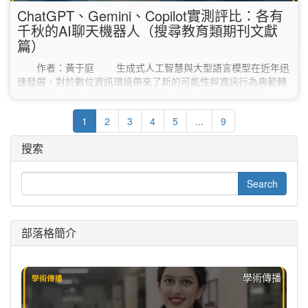
ChatGPT、Gemini、Copilot實測評比：各有
千秋的AI聊天機器人（搜尋教育類期刊文獻
篇）
作者：黃于庭 生成式人工智慧與大型語言模型在近年迅
速發展，對於數位資訊環境帶來了新的可能性與資訊行為典範轉
移的希望。其中最為大眾所知的生成式人工智慧聊天機器人為
Google Gemini、Microsoft Bing Copilot和ChatGPT。以下就
1
2
3
4
5
...
9
Gemini、Copilot和ChatGPT三種生成式人工智慧聊天機器人簡
單介紹： 生成式人工智慧聊天機器人 簡介 Gemini Gemini為
搜索
DeepMind 和Google…
部落格簡介
學術傳播