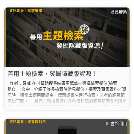
哪一篇文章呢？」 會出現這個問題，是因為Google的搜尋結果
會直接連結到我們文章的pdf檔案；由於早期某些期刊論文的電子
搜尋策略
檔分為多個章節，後面的章節不一定會有文章篇名，導致使用者
沒有辦法從章節檔案中辨別文章出處。 如果遇到這個狀況，在此
提供您二個簡單找到出處的方法： 【方法一】 以「RDF與
Topic…
善用主題檢索，發掘隱藏版資源！
作者：羅威 在《幫助搜尋結果更聚焦─ 選擇檢索欄位(檢索
點)》一文中，介紹了許多檢索時常見欄位，探索及蒐集資料／資
訊時，通常會選用關鍵字、標題或書名進行檢索，三者的涵蓋範
圍如下圖。 雖然三種檢索欄位在各資料庫的涵蓋範圍會有所差
異，但多以關鍵字涵蓋範圍最廣，也因此常常造成檢索結果過
多，而忽略了某些資料。 ※ 主題檢索…
圖書館利用