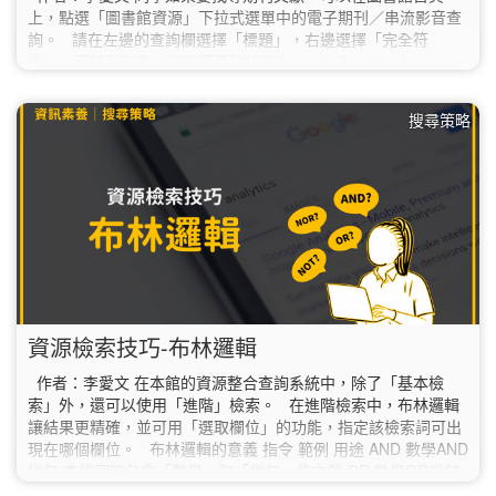
上，點選「圖書館資源」下拉式選單中的電子期刊／串流影音查
詢。 請在左邊的查詢欄選擇「標題」，右邊選擇「完全符
合」，再輸入刊名（假設您要找的是Journal of molecular
biology 這本期刊） 找到的結果是：１筆紙本期刊。 此期刊被
收錄在 ScienceDirect 等資料庫，以 ScienceDirect 為例， 全文
搜尋策略
年代為1995-01-01至今。 點選連結後，會新開啟一個視窗。 在
Articles &…
資源檢索技巧-布林邏輯
作者：李愛文 在本館的資源整合查詢系統中，除了「基本檢
索」外，還可以使用「進階」檢索。 在進階檢索中，布林邏輯
讓結果更精確，並可用「選取欄位」的功能，指定該檢索詞可出
現在哪個欄位。 布林邏輯的意義 指令 範例 用途 AND 數學AND
幾何 查找同時包含「數學」和「幾何」的文獻 OR 數學OR幾何
查找包含「數學」或「幾何」兩者之一的文獻 NOT 數學NOT幾