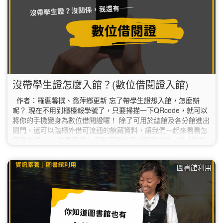
沒帶學生證怎麼入館？(數位借閱證入館)
作者：羅惠馨撰、翁萍鄉更新 忘了帶學生證想入館，怎麼辦
呢？ 現在不用到櫃檯報學號了，只要掃描一下QRcode，就可以
將你的手機變身為數位借閱證囉！ 除了可用於總館及各分館進出
閘門，還可以臨櫃外借可流通的館藏資料，讓我們一起來看看怎
麼操作吧！ 注意事項： 不能同時使用「實體證件」與「數位
借閱證」進出館舍。 「數位借閱證」僅限本人使用，不得出借、
翻拍或截圖使用，違者依本館讀者違規處理辦法處理，如有權益
圖書館利用
損失，概由本人負責。 參考資料 國立臺灣師範大學圖書館.
(2023). 數位借閱證.…