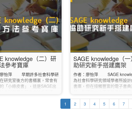
對照，以及如何查詢與實際找到
預計等實習結束後才會辦理畢業
一、Lexile 藍思分級怎麼看？
請務必等到「確定要畢業的那一
ile（藍思）是一套國際常用的英語
期」再將電子論文送出審核，不
級系統，透過文本難度分析（如
在這學期送審。 若不確定自己
詞彙），將書籍標示為一個數值
這學期畢業，建議先詢問系所助
ile Measure），幫助讀者找到適
務處。 ✔︎ 2. 下載「電子論文
程度的讀物。 分級方式： 以
明」…
＋L」表示，如 500L、900L、
L…
E knowledge（二）研
SAGE knowledge（
法參考寶庫
助研究新手搭建鷹架
：廖怡萍 早期許多社會科學研
作者：廖怡萍 SAGE knowle
在研究室後方的書櫃裏，常會有
為社會科學研究領域學者所設計
的「小綠皮書」，這是SAGE出
書庫，但在接觸豐富的電子書典
社會科學量化研究方法系列手
前，對研究方法還不熟悉的新手
列，每本小冊子，都會針對一種
善用此資料庫提供的幾項工具，
計方法作詳細的說明，是學者和
1
立關於研究方法的整體概念。
2
3
4
5
6
7
們的重要參考寶典。而隨著時代
入資料庫頁面，面對各種選項或
這些占位又不易搜尋的眾多小書
人一時不知如何點選，新手可直
被收錄進現今的「SAGE
頁面中的「Sage Research
ledge」（SAGE知識庫）資料庫
Methods」，接著再點選頁面