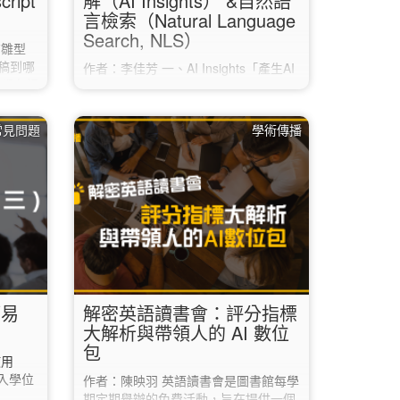
ript
解（AI Insights） &自然語
言檢索（Natural Language
Search, NLS）
有雛型
稿到哪
作者：李佳芳 一、AI Insights「產生AI
社都有相
見解」為EBSCO生成式AI功能，檢索
ley的
結果若符合且有全文者，系統會出現AI
身論文摘
Insights按鈕，點擊後自動生成2-5個摘
 常見問題
學術傳播
期刊資
要要點。依據提示由「文章全文」的內
Match
容提取，運用增強生成RAG技術，減少
 於科睿
AI幻覺（hallucination）與謬誤。協助
在閱讀全文前，快速研判是否符合需
ome），
求，節省閱讀的時間。每次生成的AI見
ipt」。
解，內容會略為不同。 AI…
簡易
解密英語讀書會：評分指標
大解析與帶領人的 AI 數位
包
使用
進入學位
作者：陳映羽 英語讀書會是圖書館每學
期定期舉辦的免費活動，旨在提供一個