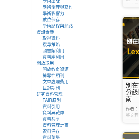
學術出版
究人員
學術倫理與寫作
合作。
學術影響力
題、摘
數位保存
資料庫
學術歷程與網路
相對應
資訊素養
域KOL
取得資料
選功能列R
搜尋策略
外使用
圖書館利用
「關鍵字
資料庫利用
趣； 
開放取用
開放教育資源
掠奪性期刊
文章處理費用
別在
巨錄期刊
分級
研究資料管理
南
FAIR原則
資料引用
作者：
資料典藏庫
英文程
資料共享
圖書館
資料管理計畫
讀區」
資料保存
具！ 
資料蒐集