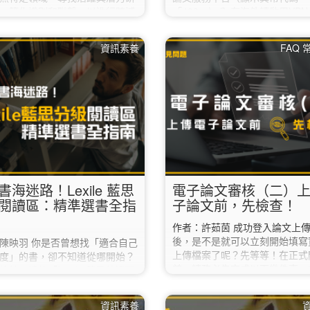
，簡化識別和聯繫，以進行跨域
「403」）？ 在海外請啟用VP
 輸入「關鍵字」比對文獻中的標
線回臺灣後，即可進入學位論文
要及期刊名稱，可以從Scopus
台上傳論文。 Q2. 我已經進入
資訊素養
FAQ
1700萬作者資料庫，直接篩選出
文服務平台，但一直無法登入，
的研究人員，有效地找到相關領
辦？ 登入時請輸入「校務行政
。 如何使用： Scopus首頁，點
網」的帳號密碼，請勿填寫圖書
esearcher Discovery（**校
專區的帳密。 如果使用校務行
請先設定校外連線） 一、輸入
口網的帳密還是無法登入的話，
」1️⃣，如研究領域、主題或興
本校資訊中心（02-7749-3737
二、…
helpdesk@ntnu.edu.tw）。 Q
書海迷路！Lexile 藍思
電子論文審核（二）
閱讀區：精準選書全指
子論文前，先檢查！
作者：許茹茵 成功登入論文上
後，是不是就可以立刻開始填寫
陳映羽 你是否曾想找「適合自己
上傳檔案了呢？先等等！在正式
度」的書，卻不知道從哪開始？
前，請務必先完成以下幾件事，
總館二樓的「Lexile 藍思英語閱
低被退件的機率喔。 ✔︎ 1. 先
，正是幫助你精準選書的好工
是不是「這個學期」畢業？ 如
本篇將帶你了解藍思分級制度、英
資訊素養
期已經通過口試，但下學期還要