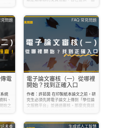
N，並連
無壓力的環境供同學練習外語。這不僅
服務平
是磨練英文力的場合，更是一個展現個
學位論
人創意與團隊協作的動態舞臺。 對於第
 常見問題
FAQ 常見問題
怎麼
一次接觸英語讀書會或是初次擔任帶領
資訊入口
人（Leader）的同學來說，除了準備教
館讀者
材，該如何精準掌握活動的「核心評分
政資訊入
標準」？在 AI 持續進化的 2026 年，
請聯絡
又有哪些新工具能幫你從繁瑣的資料中
；
解脫，讓讀書會事半功倍？ 1. 掌握關
3.…
鍵指標：評分標準大解析 根據評審老師
提供的 NTNU English Party…
上傳電
電子論文審核（一）從哪裡
開始？找到正確入口
傳系統
作者：許茹茵 在印製紙本論文之前，研
資料、
究生必須先將電子論文上傳到「學位論
開始之
文服務平台」並通過審核。那麼究竟該
才能降
怎麼進入學位論文服務平台？又該如何
確認：你
上傳？上傳時有哪些地方需要特別注
果你這學
意？ 今天，先讓我們來聊聊該怎麼進入
資訊素養
生成式人工智慧
實習，
學位論文服務平台吧。 首先，請到圖