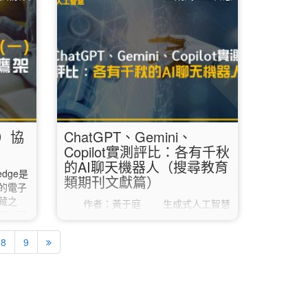
離校，
書館首頁，在最新消息的右邊找到並點
個學
擊「學位論文服務平台」；或也可以直
能提前
接輸入網址
是否能在
「https://etds.lib.ntnu.edu.tw/」。 如
教或教
果您目前人在海外，必須使用VPN連線
上傳說
回臺灣後才可以正常進入學位論文服務
平台喔！…
一）協
ChatGPT、Gemini、
Copilot實測評比：各有千秋
的AI聊天機器人（搜尋教育
dge是
類期刊文獻篇）
的電子
藏之
作者：黃于庭 生成式人工智慧
們，可
與大型語言模型在近年迅速發展，對於
快速建
數位資訊環境帶來了新的可能性與資訊
 一登
8
9
行為典範轉移的希望。其中最為大眾所
許會令
知的生成式人工智慧聊天機器人為
接點選
Google Gemini、Microsoft Bing
Copilot和ChatGPT。以下就Gemini、
上方頁籤
Copilot和ChatGPT三種生成式人工智