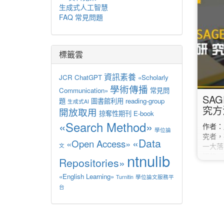
語能力
生成式人工智慧
書籍。 
FAQ 常見問題
Lex
閱讀分
句長與
（Lex
標籤雲
合自身
「數字
資訊素養
JCR
ChatGPT
«Scholarly
1200
學術傳播
Communication»
常見問
SAG
題
圖書館利用
reading-group
生成式AI
究方
開放取用
掠奪性期刊
E-book
«Search Method»
作者
學位論
究者，
«Data
«Open Access»
一大落
文
ntnulib
版的《
Repositories»
冊》系
量化統
«English Learning»
Turnitin
學位論文服務平
研究生
台
演進，
們，都
know