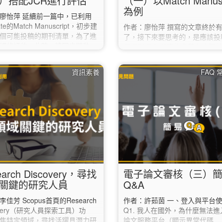
）搭配JCR進行評估
（一）以Match Manusc
為例
廖怡萍 延續前一篇中，已利用
vate的Match Manuscript，初步建
作者：廖怡萍 撰寫的文章終於
個可能投稿的期刊清單，為了進
了，接下來要思考的，是應該投
細的評估，此時，請同步開啟
個期刊呢？ 其實許多著名出版
ournal Citation Report）： 1.
關工具可以利用，如Elsevier及Wi
的「Journals」項目。 2. 點
Journal Finder，只要輸入自
資訊素養
FAQ
左方的「Filter」，選取第一項的
要即可搜尋，並提供不同指標或
rnals」。 3. 於右側的
訊等參考。 以下將以Clarivate的
urnals」對話框中，逐筆輸入之前
Manuscript為例進行說明： 1.
tch Manuscript」建議清單中挑
唯安的官網
刊，再點選下方的「Apply」。
（https://mjl.clarivate.com/h
點選上方的「Match Manuscr
2. 註冊一組免費帳號。…
earch Discovery，尋找
電子論文審核（三）
關鍵的研究人員
Q&A
佳芳 Scopus首頁的Research
作者：許茹茵 一、登入與平台
overy（研究人員探索工具）功
Q1. 我人在國外，為什麼無法
焦特定領域，尋找活躍具潛力研
論文服務平台（顯示異常代碼