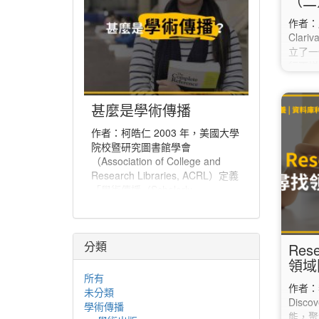
（二
作者：
Clari
立了一
行更詳
JCR（J
點選上方
甚麼是學術傳播
開視窗
「Jou
作者：柯皓仁 2003 年，美國大學
「Jo
院校暨研究圖書館學會
在「Ma
（Association of College and
選的期
Research Libraries, ACRL）定義
…
「學術傳播（Scholarly
Communication）」為「一個系
統，經由該系統創建研究和其他學
術著作、評估品質、傳播於學術社
分類
群、並保存以備未來所使用」。學
Res
術傳播也可說是學者分享與出版研
領域
究發現、使研究發現能夠廣為學術
所有
作者：李
社群或更多人能取得的程序。
未分類
Disc
學術傳播
能，聚