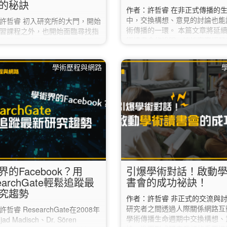
的秘訣
作者：許哲睿 在非正式傳播的
中，交換構想、意見的討論也能
許哲睿 初入研究所的大門，開始
術傳播的一環。 本篇文章將延
習課程之外，也開始面臨尋找指
術讀書會的說明，談談實際經營
的問題。 各系所的規定及風氣不
可使用的方法。 📢從文本到對
訂指導同意書的時間點也不盡相
入討論的實用技巧！ 在實際進
但，除了考量到指導風格、相處模
學術歷程與網路
後，除每次聚會的文本閱讀及討
，尤其要考慮的事情是指導老師
使每個人都花時間準備了相應的
方向與主題，是否與自己想做的
盡量保持對話，偶爾會遇到不知
相符合？ 我們除了透過系所網
麼做深入討論的狀況！ 此時可
放學者平台了解老師們的研究方
度，調整領讀與分組討論的準備
，有什麼能更具體的讓我們了解
建議可以用「待辦清單」的方式
訊呢？ 本篇文章將以初入研究領
一完成下列說明： 1️⃣ 從本次規
究生角度，介紹如何以「臺灣博
內容中找出精選內容…
文知識加值系統」了解老師們的
題。…
界的Facebook？用
引爆學術對話！啟動
earchGate輕鬆追蹤最
書會的成功祕訣！
究趨勢
作者：許哲睿 非正式的交流與
研究者之間透過人際關係網路互
哲睿 ResearchGate在2008年
學術傳播生命週期中交換構想、
Ijad Madisch、Dr. Sören