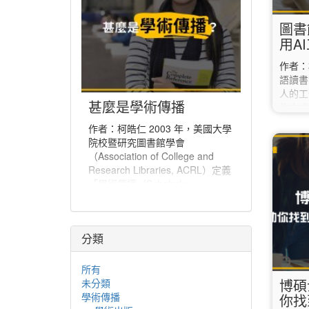
圖書
用A
作者
語讀書
人的工
甚麼是學術傳播
作方式
英語系
作者：柯皓仁 2003 年，美國大學
包括如
院校暨研究圖書館學會
討論。
（Association of College and
Canva
Research Libraries, ACRL）定義
Dif
「學術傳播（Scholarly
讀教材
Communication）」為「一個系
Can
統，經由該系統創建研究和其他學
具，為
術著作、評估品質、傳播於學術社
到海報
分類
群、並保存以備未來所使用」。學
Canv
術傳播也可說是學者分享與出版研
究發現、使研究發現能夠廣為學術
所有
社群或更多人能取得的程序。
博碩
未分類
學術傳播
你找