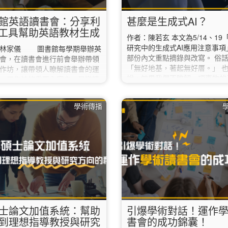
館英語讀書會：分享利
甚麼是生成式AI？
I工具幫助英語教材生成
作者：陳若玄 本文為5/14、19
研究中的生成式AI應用注意事項
：林家儀 圖書館每學期舉辦英
部份內文重點摘錄與改寫。 俗
會，在讀書會進行前會舉辦帶領
「無好地基，著起無好厝。」 
作坊，讓帶領人瞭解讀書會的運
說，如果我們不瞭解一項事物的
。工作坊的重要內容之一是邀請
念，就難以運用這項知識或技術
老師來指導讀書會帶領的技巧，
良好與豐碩的成果。在生成式AI
何讓不同程度的參與者都能融入
學術傳播
也是相同的道理，若我們不明白
老師特別推薦了四種工具：
生成式AI，諸如它的定義、訓練
、ChatGPT、Grammarly 與
技術概念、特性、運作邏輯等，
fit，幫助帶領人製作高效且有趣的閱
它的結果是如何產生的，那麼我
。 Canva：視覺化教材設計
無法妥善利用這項技術，協助自
va 是一款強大的平面設計工
更好的成果。…
用戶提供了數千種模板，從簡報
應有盡有。教育工作者可以使用
a…
士論文加值系統：幫助
引爆學術對話！運作
到理想指導教授與研究
書會的成功錦囊！