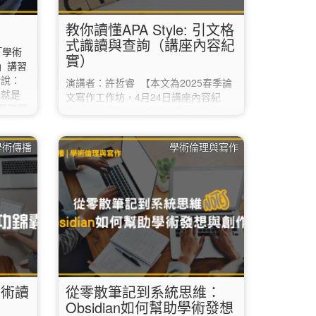
教你讀懂APA Style: 引文格
式識讀與查詢（講座內容紀
「學術
實）
」講習
話說：
演講者：許哲睿 【本文為2025春季論
也就是
文寫作工作坊，4月24日講座內容紀
基礎觀
實，請搭配附件的簡報檔案一起閱讀
，取得
哦！】 引文格式就像是積木，由作者、
應用上
年代、文章篇名等組成元件構成。因
學術傳播
學術倫理與寫作
甚麼是
此，只要看懂其中的組成元件，選取合
過程、
適的檢索點，再搭配合適的檢索方式，
不明白
就可以輕鬆找到該筆資料囉！ 以下將分
們也就
別介紹四種常用的資料類型： 一、 期
己創造
刊文章 可以作為檢索點的項目 文章篇
名 期刊名 DOI（比較近代的文章可能
有DOI，能夠直接以網址方式連接到文
章） 使用的查找方式：…
學術讀
從零散筆記到系統思維：
Obsidian如何幫助學術發想