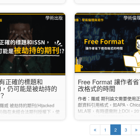
論，進而形成研究發想的重要過
yer、Horst Fickenscher創立，
於研究生或早期研究者而言，「
活躍度最高的研究者社群。 研究
會」是常見的非正式的交流與討
在ResearchGate上分享著
學術出版
學術倫
式。 本篇文章從讀書會的相關
出及回答問題等，並透過按讚、
及整理內容，談談經營學術文章
分享他人研究的方式，進行互
的訣竅。 1️⃣成立讀書會 是否需
searchGate:
讀書會，首先可以從自己的出發
//www.researchgate.net/ 💡…
思考，是想要擴展自己的研究領
是想要能更深入討論文章？ 成
將影響尋找的夥伴以及讀書會之
的方向。…
有正確的標題和
Free Format 讓作者
SN，仍可能是被劫持的
改格式的時間
？
作者：羅威 期刊論文需要使用
獻資料引用格式，如APA、Chica
威 被劫持的期刊(Hijacked
MLA等，有時還需附上DOI。20
rnal)指在未經合法期刊授權下，使
Elsevier針對醫學期刊推出「You
照合法期刊的期刊名稱、ISSN或
Paper, Your Way (YPYW)」
etadata的方式，製作相似的網
投稿初期不需提供正式的引用格
1
2
3
絡資訊等，甚至接管註冊過期的
他圖表格式，修訂時才改為正式
域名稱，進行從投稿方獲利的行