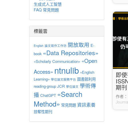
Hofma
生成式人工智慧
是目前
FAQ 常見問題
者們可以
作、提
留言、
動。 Re
標籤雲
https:
開放取用
E-
English
論文寫作工作坊
«Data Repositories»
book
«Open
«Scholarly Communication»
ntnulib
Access»
«English
即使
Learning»
圖書館利用
IS
學位論文服務平台
學術傳
期刊
reading-group
JCR
學位論文
«Search
播
ChatGPT
作者：羅
Method»
Jou
資訊素養
常見問題
用及仿
掠奪性期刊
其他M
站、聯
期刊網