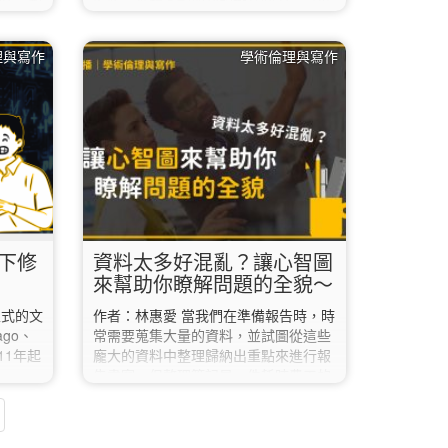
程。 對
系統。若想查詢期刊的排名狀況，可以
讀書
使用JCR資料庫，該資料庫中特有之影
論形
響係數(Impact Factor)、立即索引
理與寫作
學術倫理與寫作
書籍摘要
(Immediacy Index)、被引用半衰期
讀書會
(Cited Half-Life)及引用半衰期(Citing
要成立
Half-Life)等，可了解期刊引用和影響趨
點開始
勢。 JCR於2021年開始進行改版(註)，
域？還
若是想要了解特定期刊的Impact…
立的目的
間對話
省下修
資料太多好混亂？讓心智圖
來幫助你瞭解問題的全貌～
正式的文
作者：林惠愛 當我們在準備報告時，時
go、
常需要蒐集大量的資料，並試圖從這些
11年起
龐大的資料中整理歸納出重點來進行報
r
告書寫。但整理筆記是一件耗時費工的
服務，在
事，重點是常常因為資料太多，愈整理
式及其
愈混亂，更迷失在資料中。 這時就要推
引用格
薦給大家一個很厲害的資訊整理方法：