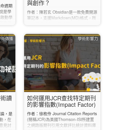
與創作？
生命週期
說是學
作者：陳若玄 Obsidian是一款免費開源
續啟動學
筆記本，支援Markdown(MD)格式，所
與準備
有的筆記都會以MD檔案，儲存在指定
話，深
的資料夾中，方便使用者將檔案匯入其
行讀書會
他軟體中。 Obsidian有幾項特色功能：
學術傳播
學術影響力
論，即
1️⃣正向與反向連結…
內容及
道該怎
以換個角
方式。
試著逐
劃閱讀
學術讀
如何運用JCR查找特定期刊
的影響指數(Impact Factor)
討論，是
作者：徐枚伶 Journal Citation Reports
動，在
(簡稱JCR)為美國Thomson-ISI所建置
意見討
之網路版期刊引用文獻評比統計資料庫