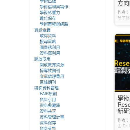
學術出版
方向
學術倫理與寫作
作者：
學術影響力
除了修
數位保存
導教授
學術歷程與網路
同，簽
資訊素養
同。 
取得資料
式之外
搜尋策略
的研究
圖書館利用
題目的
資料庫利用
站、開
開放取用
向之外
開放教育資源
這項資
掠奪性期刊
域的研
文章處理費用
碩士論
巨錄期刊
研究主
研究資料管理
FAIR原則
學術
資料引用
Res
資料典藏庫
新研
資料共享
資料管理計畫
作者：許
資料保存
由 Dr. 
資料蒐集