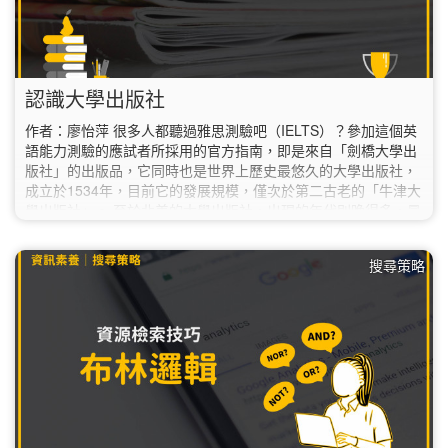
認識大學出版社
作者：廖怡萍 很多人都聽過雅思測驗吧（IELTS）？參加這個英
語能力測驗的應試者所採用的官方指南，即是來自「劍橋大學出
版社」的出版品，它同時也是世界上歷史最悠久的大學出版社，
成立於1534年，目前它的發展規模，僅次於第二古老的「牛津大
學出版社」。 至於北美的大學出版社，出現的年代則晚得多，最
早的「約翰 . 霍普金斯大學出版社」成立於1878年。…
搜尋策略