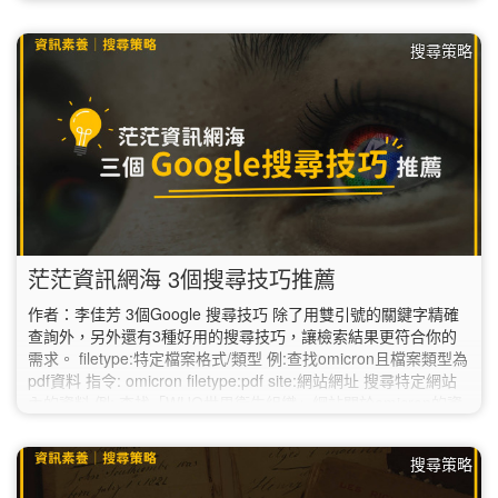
通用服務”。…
搜尋策略
茫茫資訊網海 3個搜尋技巧推薦
作者：李佳芳 3個Google 搜尋技巧 除了用雙引號的關鍵字精確
查詢外，另外還有3種好用的搜尋技巧，讓檢索結果更符合你的
需求。 filetype:特定檔案格式/類型 例:查找omicron且檔案類型為
pdf資料 指令: omicron filetype:pdf site:網站網址 搜尋特定網站
內的資料 例: 查找「WHO世界衛生組織」網站關於omicron的資
料 指令: omicron site:https://www.who.int intitle搜尋的網站標題
含有特定關鍵詞時…
搜尋策略