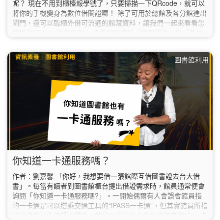
呢？ 現在不用到櫃檯報學號了，只要掃描一下QRcode，就可以
將你的手機變身為數位借閱證囉！ 除了可用於總館及各分館進出
閘門，還可以臨櫃外借可流通的館藏資料，讓我們一起來看看怎
麼操作吧！ 注意事項： 不能同時使用「實體證件」與「數位
借閱證」進出館舍。 「數位借閱證」僅限本人使用，不得出借、
翻拍或截圖使用，違者依本館讀者違規處理辦法處理，如有權益
圖書館利用
損失，概由本人負責。 參考資料 國立臺灣師範大學圖書館.
(2023). 數位借閱證.…
你知道一卡通服務嗎？
作者：劉嘉馨 「你好，我想要借一張館際互借圖書證去台大借
書」。每當有讀者到圖書館櫃台提出借證需求時，館員通常便會
詢問「你知道一卡通服務嗎?」。一開始偶爾有人會誤會館員指
的一卡通是可以搭乘交通工具的“iPASS一卡通”，但其實館員所指
的是讀者只要持師大證件，就可以直接去合作圖書館借書的“一卡