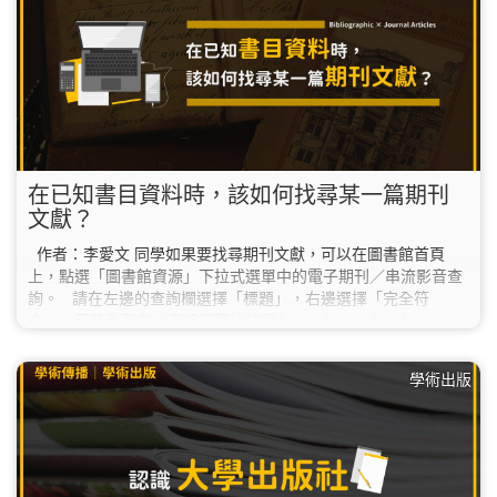
在已知書目資料時，該如何找尋某一篇期刊
文獻？
作者：李愛文 同學如果要找尋期刊文獻，可以在圖書館首頁
上，點選「圖書館資源」下拉式選單中的電子期刊／串流影音查
詢。 請在左邊的查詢欄選擇「標題」，右邊選擇「完全符
合」，再輸入刊名（假設您要找的是Journal of molecular
biology 這本期刊） 找到的結果是：１筆紙本期刊。 此期刊被
收錄在 ScienceDirect 等資料庫，以 ScienceDirect 為例， 全文
學術出版
年代為1995-01-01至今。 點選連結後，會新開啟一個視窗。 在
Articles &…