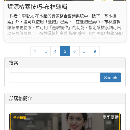
資源檢索技巧-布林邏輯
作者：李愛文 在本館的資源整合查詢系統中，除了「基本檢
索」外，還可以使用「進階」檢索。 在進階檢索中，布林邏輯
讓結果更精確，並可用「選取欄位」的功能，指定該檢索詞可出
現在哪個欄位。 布林邏輯的意義 指令 範例 用途 AND 數學AND
幾何 查找同時包含「數學」和「幾何」的文獻 OR 數學OR幾何
查找包含「數學」或「幾何」兩者之一的文獻 NOT 數學NOT幾
何 查找包含「數學」但不包含「幾何」的文獻 括號 (數學OR幾
1
...
4
5
6
...
9
何)AND(代數OR微積分)…
搜索
部落格簡介
學術傳播