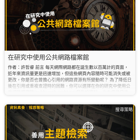
沒有辦法從章節檔案中辨別文章出處。 如果遇到這個狀況，在此
提供您二個簡單找到出處的方法： 【方法一】 以「RDF與
Topic…
在研究中使用公共網路檔案館
作者：許哲睿 前言 每天網際網路都在誕生數以百萬計的頁面，
近年來資訊量更是迅速增加，但這些網頁內容隨時可能消失或被
更改，你是否也曾擔心引用的網路資源有所變動呢？ 為了降低日
後在引用或重複查證時的困難，你可以選擇在你的研究中使用公
共網路檔案館(public web archives)保存的資料，也方便供日後
研究者了解資訊。 公共網路檔案館 1990年代以降，全球範圍內
有許多的網際網路存檔計畫(…
搜尋策略