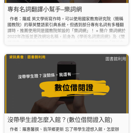
專有名詞翻譯小幫手–樂詞網
作者：羅威 英文學術寫作時，可以使用國家教育研究院（簡稱
國教院）的華英雙語索引典系統，但遇到部分專有名詞有多種翻
譯時，推薦使用同是國教院架設的「樂詞網」！ ※ 簡介 樂詞網於
2022年改版並更改網站名稱，前身為《學術名詞資訊網》及《雙
語詞彙、學術名詞暨辭書資訊網》，內容涵蓋國教院的「學術名
詞」及行政院研考會的「雙語詞彙資料庫」、「辭書資料庫」，
超過200萬則名詞可供查詢，且每年皆會進行新增及修訂。…
圖書館利用
沒帶學生證怎麼入館？(數位借閱證入館)
作者：羅惠馨撰、翁萍鄉更新 忘了帶學生證想入館，怎麼辦