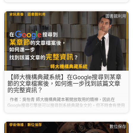
Educational, Scientific and Cultural Organization)正式公佈
《UNESCO Recommendation on Open…
圖書館利用
【師大機構典藏系統】在Google搜尋到某章
節的文章檔案後，如何進一步找到該篇文章
的完整資訊？
作者：吳怡青 師大機構典藏本著開放取用的精神，因此在
Google搜尋引擎是可以搜尋到系統典藏全文的。但不時會有使用
者反應：「請問google到一篇全文電子檔後，我要如何知道他是
哪一篇文章呢？」 會出現這個問題，是因為Google的搜尋結果
會直接連結到我們文章的pdf檔案；由於早期某些期刊論文的電子
數位保存
檔分為多個章節，後面的章節不一定會有文章篇名，導致使用者