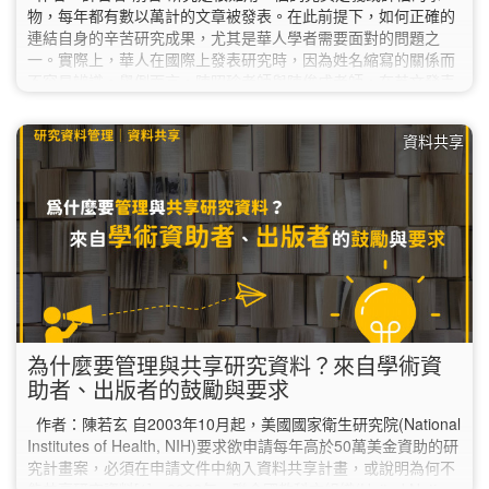
物，每年都有數以萬計的文章被發表。在此前提下，如何正確的
連結自身的辛苦研究成果，尤其是華人學者需要面對的問題之
一。實際上，華人在國際上發表研究時，因為姓名縮寫的關係而
不容易辨識。舉例而言，陳昭珍老師與陳俊成老師，在英文發表
時姓名皆縮寫為Chen, C. C.，要如何才方便辨認呢？ 此外，隨
著開放科學(open…
資料共享
為什麼要管理與共享研究資料？來自學術資
助者、出版者的鼓勵與要求
作者：陳若玄 自2003年10月起，美國國家衛生研究院(National
Institutes of Health, NIH)要求欲申請每年高於50萬美金資助的研
究計畫案，必須在申請文件中納入資料共享計畫，或說明為何不
能共享研究資料[1]。2022年，聯合國教科文組織(United Nations