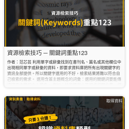
資源檢索技巧 ─ 關鍵詞重點123
作者：范芯芸 利用單字或辭彙找到在書刊名、篇名或其他欄位中
出現相同單字或辭彙的資料，即要求資料庫把所有出現關鍵字的
資訊全部提供。所以關鍵字選用的不好，檢索結果將難以符合自
己檢索的需求。 選用含蓋主題概念的詞彙：選用的關鍵詞要能傳
達研究主題的中心概念。 例如：找爸媽與小孩相處相關文章→相
處VS家庭關係。 關鍵字必須能清楚界定研究主題：請選用意義
明確的字彙，不要使用一般性或共通性的詞彙。例如：家庭VS隔
取得資料
代教養家庭。…