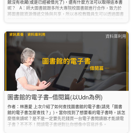
館沒有收藏(或是已經被借光了)，還有什麼方法可以取得這本書
呢？ A：師大圖書館跟多所大專院校圖書館進行合作，致力於
將圖書館資源傳遞交換與共享，所以本校教職員生可以透過圖書
館的服務取得有合作學校之圖書資源。 先查找有哪些學校有這
本書，可以使用全國圖書書目資訊網裡的NBINet聯合目錄，或是
國內圖書館整合查詢MetaCat，確認有哪些圖書館有此本書後，
資料庫利用
可以使用一卡通服務、館際互借圖書證與全國文獻傳遞服務
(NDDS)，根據不同情況進行申請。…
圖書館的電子書–借閱篇(以Udn為例)
作者：林惠愛 上次介紹了如何查找圖書館的電子書(請見「圖書
館的電子書怎麼查找？」)。當你找到了想要看的電子書時，該怎
麼借來讀呢？是不是一定要先花錢買一台電子書閱讀器才能讀電
子書？不不不！閱讀電子書絕對比你想像中容易許多。