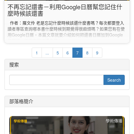
不再忘記還書－利用Google日曆幫您記住什
麼時候該還書
作者：羅文伶 老是忘記什麼時候該還什麼書嗎？每次都要登入
讀者專區查詢哪本書什麼時候到期覺得很麻煩嗎？如果您有在使
用Google日曆，本篇文章就要介紹如何把還書日曆加到Google
日曆裡，不再忘記該還書了！
1
...
5
6
7
8
9
搜索
部落格簡介
學術傳播