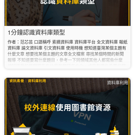
1分鐘認識資料庫類型
作者：范芯芸 口語稱呼 索摘資料庫 資料庫平台 全文資料庫 報紙
資料庫 論文資料庫 引文資料庫 使用時機 想知道臺灣某個主題有
什麼文章 想要找某個主題的文章全文檔案 尋找某個時間的新聞
報導 不知道要寫什麼題目，參考一下同領域其他人都寫些什麼
想知道我的學門現在有什麼熱門研究方向，或是有哪些重要的期
刊可以看 資料庫名稱 臺灣期刊論文所引系統 EBSCOHost
ProQuest 華藝線上圖書館 HyRead台灣全文資料庫 SAGE 電子
資料庫利用
期刊 Wiley Online Library Science…