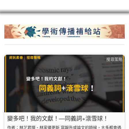
scioagroup
聯繫
註冊
搜尋策略
變多吧！我的文獻！—同義詞+滾雪球！
作者：林芷君撰、林家儀更新 寫報告或論文的時候，大多都會遇