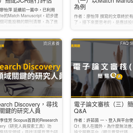
）搭配JCR進行評估
（一）以Match Manusc
為例
廖怡萍 延續前一篇中，已利用
vate的Match Manuscript，初步建
作者：廖怡萍 撰寫的文章終於
個可能投稿的期刊清單，為了進
了，接下來要思考的，是應該投
細的評估，此時，請同步開啟
個期刊呢？ 其實許多著名出版
ournal Citation Report）： 1.
關工具可以利用，如Elsevier及Wi
的「Journals」項目。 2. 點
Journal Finder，只要輸入自
資訊素養
FAQ
左方的「Filter」，選取第一項的
要即可搜尋，並提供不同指標或
rnals」。 3. 於右側的
訊等參考。 以下將以Clarivate的
urnals」對話框中，逐筆輸入之前
Manuscript為例進行說明： 1.
tch Manuscript」建議清單中挑
唯安的官網
刊，再點選下方的「Apply」。
（https://mjl.clarivate.com/h
點選上方的「Match Manuscr
2. 註冊一組免費帳號。…
earch Discovery，尋找
電子論文審核（三）
關鍵的研究人員
Q&A
佳芳 Scopus首頁的Research
作者：許茹茵 一、登入與平台
overy（研究人員探索工具）功
Q1. 我人在國外，為什麼無法
焦特定領域，尋找活躍具潛力研
論文服務平台（顯示異常代碼