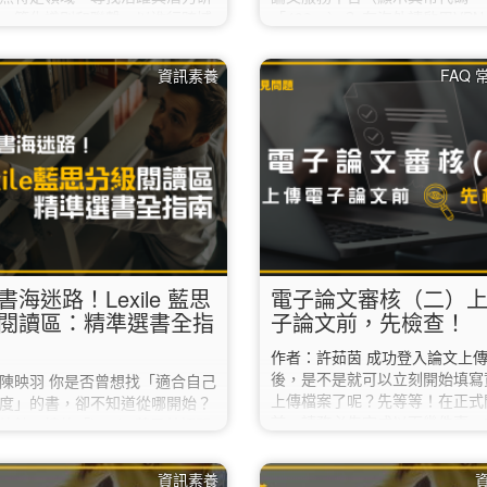
，簡化識別和聯繫，以進行跨域
「403」）？ 在海外請啟用VP
 輸入「關鍵字」比對文獻中的標
線回臺灣後，即可進入學位論文
要及期刊名稱，可以從Scopus
台上傳論文。 Q2. 我已經進入
資訊素養
FAQ
1700萬作者資料庫，直接篩選出
文服務平台，但一直無法登入，
的研究人員，有效地找到相關領
辦？ 登入時請輸入「校務行政
。 如何使用： Scopus首頁，點
網」的帳號密碼，請勿填寫圖書
esearcher Discovery（**校
專區的帳密。 如果使用校務行
請先設定校外連線） 一、輸入
口網的帳密還是無法登入的話，
」1️⃣，如研究領域、主題或興
本校資訊中心（02-7749-3737
二、…
helpdesk@ntnu.edu.tw）。 Q
書海迷路！Lexile 藍思
電子論文審核（二）
閱讀區：精準選書全指
子論文前，先檢查！
作者：許茹茵 成功登入論文上
後，是不是就可以立刻開始填寫
陳映羽 你是否曾想找「適合自己
上傳檔案了呢？先等等！在正式
度」的書，卻不知道從哪開始？
前，請務必先完成以下幾件事，
總館二樓的「Lexile 藍思英語閱
低被退件的機率喔。 ✔︎ 1. 先
，正是幫助你精準選書的好工
是不是「這個學期」畢業？ 如
本篇將帶你了解藍思分級制度、英
資訊素養
期已經通過口試，但下學期還要