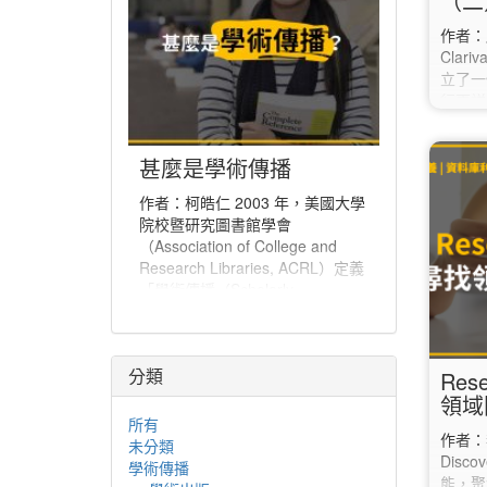
（二
作者：
Clari
立了一
行更詳
JCR（J
點選上方
甚麼是學術傳播
開視窗
「Jou
作者：柯皓仁 2003 年，美國大學
「Jo
院校暨研究圖書館學會
在「Ma
（Association of College and
選的期
Research Libraries, ACRL）定義
…
「學術傳播（Scholarly
Communication）」為「一個系
統，經由該系統創建研究和其他學
術著作、評估品質、傳播於學術社
分類
群、並保存以備未來所使用」。學
Res
術傳播也可說是學者分享與出版研
領域
究發現、使研究發現能夠廣為學術
所有
作者：李
社群或更多人能取得的程序。
未分類
Disc
學術傳播
能，聚