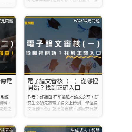
N，並連
無壓力的環境供同學練習外語。這不僅
服務平
是磨練英文力的場合，更是一個展現個
學位論
人創意與團隊協作的動態舞臺。 對於第
 常見問題
FAQ 常見問題
怎麼
一次接觸英語讀書會或是初次擔任帶領
資訊入口
人（Leader）的同學來說，除了準備教
館讀者
材，該如何精準掌握活動的「核心評分
政資訊入
標準」？在 AI 持續進化的 2026 年，
請聯絡
又有哪些新工具能幫你從繁瑣的資料中
；
解脫，讓讀書會事半功倍？ 1. 掌握關
3.…
鍵指標：評分標準大解析 根據評審老師
提供的 NTNU English Party…
上傳電
電子論文審核（一）從哪裡
開始？找到正確入口
傳系統
作者：許茹茵 在印製紙本論文之前，研
資料、
究生必須先將電子論文上傳到「學位論
開始之
文服務平台」並通過審核。那麼究竟該
才能降
怎麼進入學位論文服務平台？又該如何
確認：你
上傳？上傳時有哪些地方需要特別注
果你這學
意？ 今天，先讓我們來聊聊該怎麼進入
資訊素養
生成式人工智慧
實習，
學位論文服務平台吧。 首先，請到圖