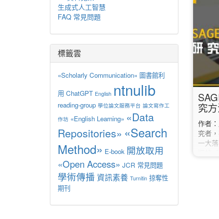
語能力
生成式人工智慧
書籍。 
FAQ 常見問題
Lex
閱讀分
句長與
（Lex
標籤雲
合自身
「數字
«Scholarly Communication»
圖書館利
1200
ntnulib
用
ChatGPT
English
SAG
reading-group
究方
學位論文服務平台
論文寫作工
«Data
«English Learning»
作坊
作者
«Search
Repositories»
究者，
一大落
Method»
開放取用
E-book
版的《
«Open Access»
冊》系
JCR
常見問題
量化統
學術傳播
資訊素養
掠奪性
Turnitin
研究生
期刊
演進，
們，都
know