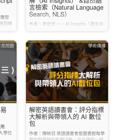
ript
解（AI Insights） &自然語
言檢索（Natural Language
Search, NLS）
有雛型
稿到哪
作者：李佳芳 一、AI Insights「產生AI
社都有相
見解」為EBSCO生成式AI功能，檢索
ley的
結果若符合且有全文者，系統會出現AI
身論文摘
Insights按鈕，點擊後自動生成2-5個摘
 常見問題
學術傳播
期刊資
要要點。依據提示由「文章全文」的內
Match
容提取，運用增強生成RAG技術，減少
 於科睿
AI幻覺（hallucination）與謬誤。協助
在閱讀全文前，快速研判是否符合需
ome），
求，節省閱讀的時間。每次生成的AI見
ipt」。
解，內容會略為不同。 AI…
簡易
解密英語讀書會：評分指標
大解析與帶領人的 AI 數位
包
使用
進入學位
作者：陳映羽 英語讀書會是圖書館每學
期定期舉辦的免費活動，旨在提供一個