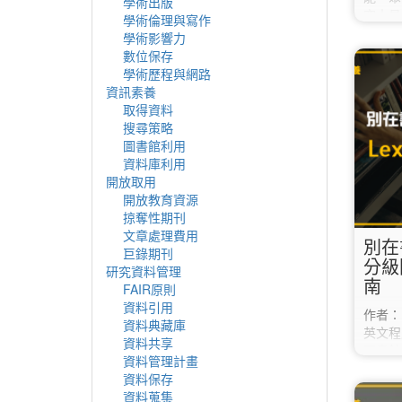
學術出版
究人員
學術倫理與寫作
合作。
學術影響力
題、摘
數位保存
資料庫
學術歷程與網路
相對應
資訊素養
域KOL
取得資料
選功能列R
搜尋策略
外使用
圖書館利用
「關鍵字
資料庫利用
趣； 
開放取用
開放教育資源
掠奪性期刊
文章處理費用
別在
巨錄期刊
分級
研究資料管理
南
FAIR原則
資料引用
作者：
資料典藏庫
英文程
資料共享
圖書館
資料管理計畫
讀區」
資料保存
具！ 
資料蒐集