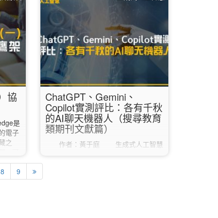
離校，
書館首頁，在最新消息的右邊找到並點
個學
擊「學位論文服務平台」；或也可以直
能提前
接輸入網址
是否能在
「https://etds.lib.ntnu.edu.tw/」。 如
教或教
果您目前人在海外，必須使用VPN連線
上傳說
回臺灣後才可以正常進入學位論文服務
平台喔！…
一）協
ChatGPT、Gemini、
Copilot實測評比：各有千秋
的AI聊天機器人（搜尋教育
dge是
類期刊文獻篇）
的電子
藏之
作者：黃于庭 生成式人工智慧
們，可
與大型語言模型在近年迅速發展，對於
快速建
數位資訊環境帶來了新的可能性與資訊
 一登
8
9
行為典範轉移的希望。其中最為大眾所
許會令
知的生成式人工智慧聊天機器人為
接點選
Google Gemini、Microsoft Bing
Copilot和ChatGPT。以下就Gemini、
上方頁籤
Copilot和ChatGPT三種生成式人工智