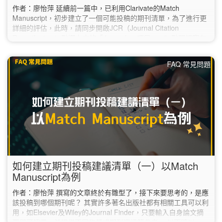
作者：廖怡萍 延續前一篇中，已利用Clarivate的Match
Manuscript，初步建立了一個可能投稿的期刊清單，為了進行更
詳細的評估，此時，請同步開啟JCR（Journal Citation
Report）： 1. 點選上方的「Journals」項目。 2. 點開視窗左
方的「Filter」，選取第一項的「Journals」。 3. 於右側的
「Journals」對話框中，逐筆輸入之前在「Match Manuscript」
FAQ 常見問題
建議清單中挑選的期刊，再點選下方的「Apply」。…
如何建立期刊投稿建議清單（一）以Match
Manuscript為例
作者：廖怡萍 撰寫的文章終於有雛型了，接下來要思考的，是應
該投稿到哪個期刊呢？ 其實許多著名出版社都有相關工具可以利
用，如Elsevier及Wiley的Journal Finder，只要輸入自身論文摘
要即可搜尋，並提供不同指標或期刊資訊等參考。 以下將以