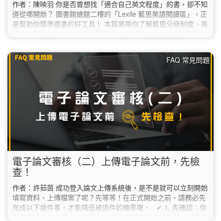
作者：陳映羽 你是否曾想找「適合自己英文程度」的書，卻不知
道從哪開始？ 圖書館總館二樓的「Lexile 藍思英語閱讀區」，正
是幫助你精準選書的好工具！ 本篇將帶你了解藍思分級制度、英
語能力對照，以及如何查詢與實際找到書籍。 一、Lexile 藍思分
級怎麼看？ Lexile（藍思）是一套國際常用的英語閱讀分級系
統，透過文本難度分析（如句長與詞彙），將書籍標示為一個數
FAQ 常見問題
值（Lexile Measure），幫助讀者找到適合自身程度的讀物。 分
級方式： 以「數字＋L」表示，如 500L、900L、1200L…
電子論文審核（二）上傳電子論文前，先檢
查！
作者：許茹茵 成功登入論文上傳系統後，是不是就可以立刻開始
填寫資料、上傳檔案了呢？先等等！在正式開始之前，請務必先
完成以下幾件事，才能降低被退件的機率喔。 ✔︎ 1. 先確認：你
是不是「這個學期」畢業？ 如果你這學期已經通過口試，但下學