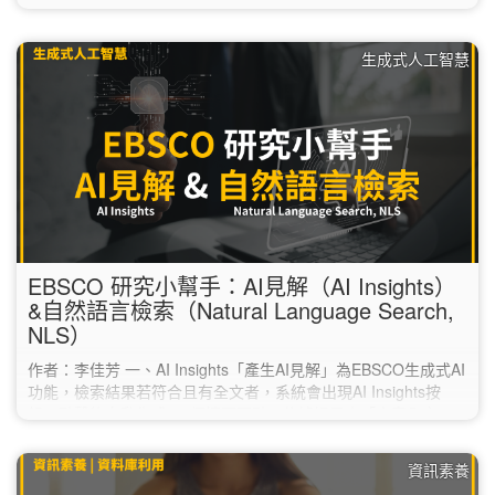
Clarivate的Match Manuscript為例進行說明： 1. 於科睿唯安的
官網（https://mjl.clarivate.com/home），點選上方的「Match
生成式人工智慧
Manuscript」。 2. 註冊一組免費帳號。…
EBSCO 研究小幫手：AI見解（AI Insights）
&自然語言檢索（Natural Language Search,
NLS）
作者：李佳芳 一、AI Insights「產生AI見解」為EBSCO生成式AI
功能，檢索結果若符合且有全文者，系統會出現AI Insights按
鈕，點擊後自動生成2-5個摘要要點。依據提示由「文章全文」
的內容提取，運用增強生成RAG技術，減少AI幻覺
（hallucination）與謬誤。協助在閱讀全文前，快速研判是否符
資訊素養
合需求，節省閱讀的時間。每次生成的AI見解，內容會略為不