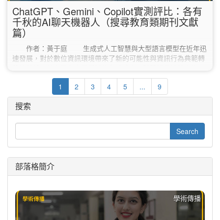
ChatGPT、Gemini、Copilot實測評比：各有
千秋的AI聊天機器人（搜尋教育類期刊文獻
篇）
作者：黃于庭 生成式人工智慧與大型語言模型在近年迅
速發展，對於數位資訊環境帶來了新的可能性與資訊行為典範轉
移的希望。其中最為大眾所知的生成式人工智慧聊天機器人為
Google Gemini、Microsoft Bing Copilot和ChatGPT。以下就
1
2
3
4
5
...
9
Gemini、Copilot和ChatGPT三種生成式人工智慧聊天機器人簡
單介紹： 生成式人工智慧聊天機器人 簡介 Gemini Gemini為
搜索
DeepMind 和Google…
部落格簡介
學術傳播