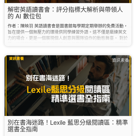
解密英語讀書會：評分指標大解析與帶領人
的 AI 數位包
作者：陳映羽 英語讀書會是圖書館每學期定期舉辦的免費活動，
旨在提供一個無壓力的環境供同學練習外語。這不僅是磨練英文
力的場合，更是一個展現個人創意與團隊協作的動態舞臺。 對於
第一次接觸英語讀書會或是初次擔任帶領人（Leader）的同學來
說，除了準備教材，該如何精準掌握活動的「核心評分標準」？
在 AI 持續進化的 2026 年，又有哪些新工具能幫你從繁瑣的資料
資訊素養
中解脫，讓讀書會事半功倍？ 1. 掌握關鍵指標：評分標準大解
析 根據評審老師提供的 NTNU English Party…
別在書海迷路！Lexile 藍思分級閱讀區：精準
選書全指南