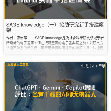
SAGE knowledge（一）協助研究新手搭建鷹
架
作者：廖怡萍 SAGE knowledge是為社會科學研究領域學者
所設計的電子書庫，但在接觸豐富的電子書典藏之前，對研究方
法還不熟悉的新手們，可善用此資料庫提供的幾項工具，快速建
立關於研究方法的整體概念。 一登入資料庫頁面，面對各種
選項或許會令人一時不知如何點選，新手可直接點選頁面中的
「Sage Research Methods」，接著再點選頁面上方頁籤的
生成式人工智慧
「Tools」，下拉選單中有四個項目： 第一項：Methods Map
以視覺化的方式，利用broader…