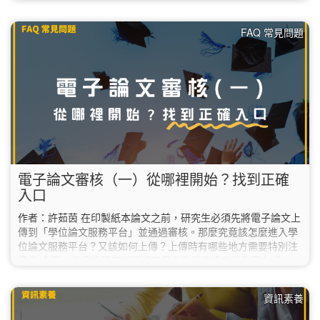
期還要實習，預計等實習結束後才會辦理畢業離校，請務必等到
「確定要畢業的那一個學期」再將電子論文送出審核，不能提前
FAQ 常見問題
在這學期送審。 若不確定自己是否能在這學期畢業，建議先詢問
系所助教或教務處。 ✔︎ 2. 下載「電子論文上傳說明」…
電子論文審核（一）從哪裡開始？找到正確
入口
作者：許茹茵 在印製紙本論文之前，研究生必須先將電子論文上
傳到「學位論文服務平台」並通過審核。那麼究竟該怎麼進入學
位論文服務平台？又該如何上傳？上傳時有哪些地方需要特別注
意？ 今天，先讓我們來聊聊該怎麼進入學位論文服務平台吧。
首先，請到圖書館首頁，在最新消息的右邊找到並點擊「學位論
文服務平台」；或也可以直接輸入網址
資訊素養
「https://etds.lib.ntnu.edu.tw/」。 如果您目前人在海外，必須使
用VPN連線回臺灣後才可以正常進入學位論文服務平台喔！…