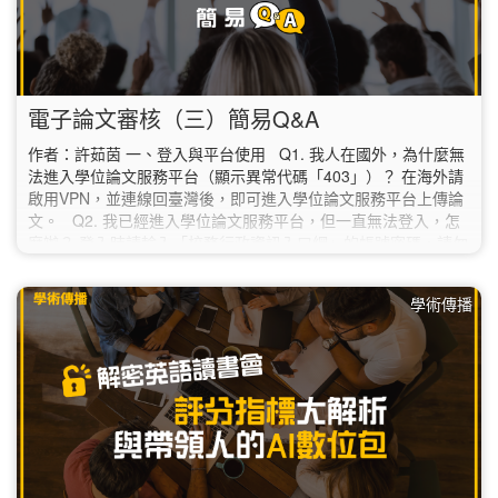
電子論文審核（三）簡易Q&A
作者：許茹茵 一、登入與平台使用 Q1. 我人在國外，為什麼無
法進入學位論文服務平台（顯示異常代碼「403」）？ 在海外請
啟用VPN，並連線回臺灣後，即可進入學位論文服務平台上傳論
文。 Q2. 我已經進入學位論文服務平台，但一直無法登入，怎
麼辦？ 登入時請輸入「校務行政資訊入口網」的帳號密碼，請勿
填寫圖書館讀者專區的帳密。 如果使用校務行政資訊入口網的帳
密還是無法登入的話，請聯絡本校資訊中心（02-7749-3737；
學術傳播
helpdesk@ntnu.edu.tw）。 Q3.…