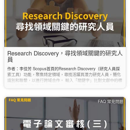
同。 AI…
Research Discovery，尋找領域關鍵的研究人
員
作者：李佳芳 Scopus首頁的Research Discovery（研究人員探
索工具）功能，聚焦特定領域，尋找活躍具潛力研究人員，簡化
識別和聯繫，以進行跨域合作。 輸入「關鍵字」比對文獻中的標
題、摘要及期刊名稱，可以從Scopus資料庫1700萬作者資料
庫，直接篩選出相對應的研究人員，有效地找到相關領域KOL。
如何使用： Scopus首頁，點選功能列Researcher Discovery（**
FAQ 常見問題
校外使用請先設定校外連線） 一、輸入「關鍵字」1️⃣，如研究領
域、主題或興趣； 二、…