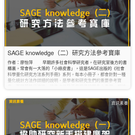
SAGE knowledge（二）研究方法參考寶庫
作者：廖怡萍 早期許多社會科學研究者，在研究室後方的書
櫃裏，常會有一大落的「小綠皮書」，這是SAGE出版的《社會
科學量化研究方法系列手冊》系列，每本小冊子，都會針對一種
量化統計方法作詳細的說明，是學者和研究生們的重要參考寶
典。而隨著時代演進，這些占位又不易搜尋的眾多小書們，都被
收錄進現今的「SAGE knowledge」（SAGE知識庫）資料庫中
了。 據廠商提供資料，SAGE knowledge是為社會科學研究
資訊素養
領域學者所設計的電子書庫，總計超過4,200多種書籍，包含著
名的SAGE…