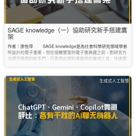
SAGE knowledge（一）協助研究新手搭建鷹
架
作者：廖怡萍 SAGE knowledge是為社會科學研究領域學者
所設計的電子書庫，但在接觸豐富的電子書典藏之前，對研究方
法還不熟悉的新手們，可善用此資料庫提供的幾項工具，快速建
立關於研究方法的整體概念。 一登入資料庫頁面，面對各種
選項或許會令人一時不知如何點選，新手可直接點選頁面中的
「Sage Research Methods」，接著再點選頁面上方頁籤的
生成式人工智慧
「Tools」，下拉選單中有四個項目： 第一項：Methods Map
以視覺化的方式，利用broader…