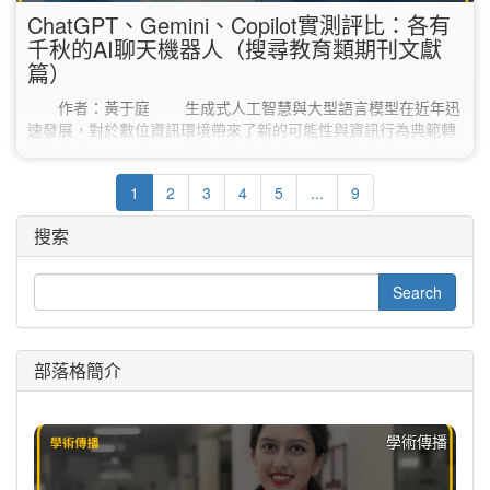
ChatGPT、Gemini、Copilot實測評比：各有
千秋的AI聊天機器人（搜尋教育類期刊文獻
篇）
作者：黃于庭 生成式人工智慧與大型語言模型在近年迅
速發展，對於數位資訊環境帶來了新的可能性與資訊行為典範轉
移的希望。其中最為大眾所知的生成式人工智慧聊天機器人為
Google Gemini、Microsoft Bing Copilot和ChatGPT。以下就
1
2
3
4
5
...
9
Gemini、Copilot和ChatGPT三種生成式人工智慧聊天機器人簡
單介紹： 生成式人工智慧聊天機器人 簡介 Gemini Gemini為
搜索
DeepMind 和Google…
部落格簡介
學術傳播