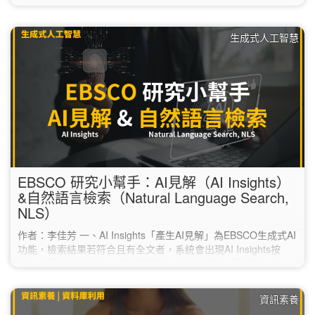
Clarivate的Match Manuscript為例進行說明： 1. 於科睿唯安的
官網（https://mjl.clarivate.com/home），點選上方的「Match
生成式人工智慧
Manuscript」。 2. 註冊一組免費帳號。…
EBSCO 研究小幫手：AI見解（AI Insights）
&自然語言檢索（Natural Language Search,
NLS）
作者：李佳芳 一、AI Insights「產生AI見解」為EBSCO生成式AI
功能，檢索結果若符合且有全文者，系統會出現AI Insights按
鈕，點擊後自動生成2-5個摘要要點。依據提示由「文章全文」
的內容提取，運用增強生成RAG技術，減少AI幻覺
（hallucination）與謬誤。協助在閱讀全文前，快速研判是否符
資訊素養
合需求，節省閱讀的時間。每次生成的AI見解，內容會略為不