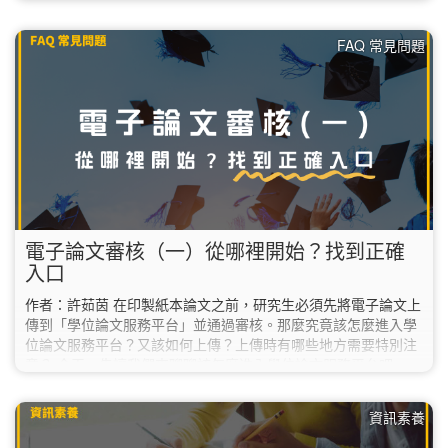
期還要實習，預計等實習結束後才會辦理畢業離校，請務必等到
「確定要畢業的那一個學期」再將電子論文送出審核，不能提前
FAQ 常見問題
在這學期送審。 若不確定自己是否能在這學期畢業，建議先詢問
系所助教或教務處。 ✔︎ 2. 下載「電子論文上傳說明」…
電子論文審核（一）從哪裡開始？找到正確
入口
作者：許茹茵 在印製紙本論文之前，研究生必須先將電子論文上
傳到「學位論文服務平台」並通過審核。那麼究竟該怎麼進入學
位論文服務平台？又該如何上傳？上傳時有哪些地方需要特別注
意？ 今天，先讓我們來聊聊該怎麼進入學位論文服務平台吧。
首先，請到圖書館首頁，在最新消息的右邊找到並點擊「學位論
文服務平台」；或也可以直接輸入網址
資訊素養
「https://etds.lib.ntnu.edu.tw/」。 如果您目前人在海外，必須使
用VPN連線回臺灣後才可以正常進入學位論文服務平台喔！…