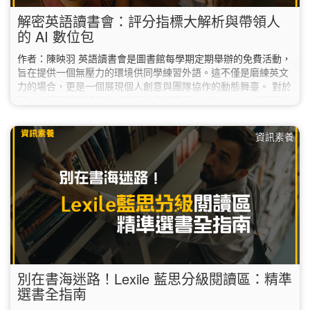
解密英語讀書會：評分指標大解析與帶領人
的 AI 數位包
作者：陳映羽 英語讀書會是圖書館每學期定期舉辦的免費活動，
旨在提供一個無壓力的環境供同學練習外語。這不僅是磨練英文
力的場合，更是一個展現個人創意與團隊協作的動態舞臺。 對於
第一次接觸英語讀書會或是初次擔任帶領人（Leader）的同學來
說，除了準備教材，該如何精準掌握活動的「核心評分標準」？
在 AI 持續進化的 2026 年，又有哪些新工具能幫你從繁瑣的資料
資訊素養
中解脫，讓讀書會事半功倍？ 1. 掌握關鍵指標：評分標準大解
析 根據評審老師提供的 NTNU English Party…
別在書海迷路！Lexile 藍思分級閱讀區：精準
選書全指南