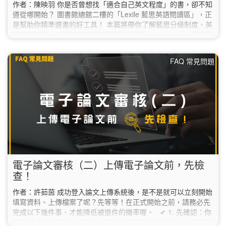
作者：陳映羽 你是否曾想找「適合自己英文程度」的書，卻不知
道從哪開始？ 圖書館總館二樓的「Lexile 藍思英語閱讀區」，正
是幫助你精準選書的好工具！ 本篇將帶你了解藍思分級制度、英
語能力對照，以及如何查詢與實際找到書籍。 一、Lexile 藍思分
級怎麼看？ Lexile（藍思）是一套國際常用的英語閱讀分級系
統，透過文本難度分析（如句長與詞彙），將書籍標示為一個數
FAQ 常見問題
值（Lexile Measure），幫助讀者找到適合自身程度的讀物。 分
級方式： 以「數字＋L」表示，如 500L、900L、1200L…
電子論文審核（二）上傳電子論文前，先檢
查！
作者：許茹茵 成功登入論文上傳系統後，是不是就可以立刻開始
填寫資料、上傳檔案了呢？先等等！在正式開始之前，請務必先
完成以下幾件事，才能降低被退件的機率喔。 ✔︎ 1. 先確認：你
是不是「這個學期」畢業？ 如果你這學期已經通過口試，但下學