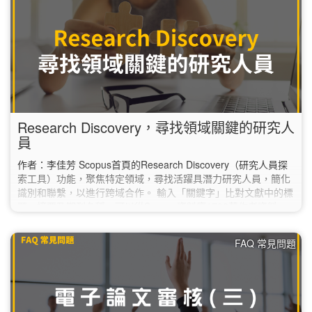
同。 AI…
Research Discovery，尋找領域關鍵的研究人
員
作者：李佳芳 Scopus首頁的Research Discovery（研究人員探
索工具）功能，聚焦特定領域，尋找活躍具潛力研究人員，簡化
識別和聯繫，以進行跨域合作。 輸入「關鍵字」比對文獻中的標
題、摘要及期刊名稱，可以從Scopus資料庫1700萬作者資料
庫，直接篩選出相對應的研究人員，有效地找到相關領域KOL。
如何使用： Scopus首頁，點選功能列Researcher Discovery（**
FAQ 常見問題
校外使用請先設定校外連線） 一、輸入「關鍵字」1️⃣，如研究領
域、主題或興趣； 二、…