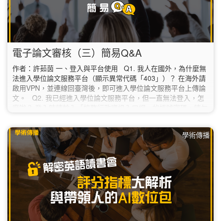
電子論文審核（三）簡易Q&A
作者：許茹茵 一、登入與平台使用 Q1. 我人在國外，為什麼無
法進入學位論文服務平台（顯示異常代碼「403」）？ 在海外請
啟用VPN，並連線回臺灣後，即可進入學位論文服務平台上傳論
文。 Q2. 我已經進入學位論文服務平台，但一直無法登入，怎
麼辦？ 登入時請輸入「校務行政資訊入口網」的帳號密碼，請勿
填寫圖書館讀者專區的帳密。 如果使用校務行政資訊入口網的帳
密還是無法登入的話，請聯絡本校資訊中心（02-7749-3737；
學術傳播
helpdesk@ntnu.edu.tw）。 Q3.…