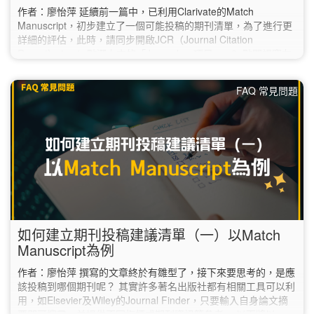
作者：廖怡萍 延續前一篇中，已利用Clarivate的Match
Manuscript，初步建立了一個可能投稿的期刊清單，為了進行更
詳細的評估，此時，請同步開啟JCR（Journal Citation
Report）： 1. 點選上方的「Journals」項目。 2. 點開視窗左
方的「Filter」，選取第一項的「Journals」。 3. 於右側的
「Journals」對話框中，逐筆輸入之前在「Match Manuscript」
FAQ 常見問題
建議清單中挑選的期刊，再點選下方的「Apply」。…
如何建立期刊投稿建議清單（一）以Match
Manuscript為例
作者：廖怡萍 撰寫的文章終於有雛型了，接下來要思考的，是應
該投稿到哪個期刊呢？ 其實許多著名出版社都有相關工具可以利
用，如Elsevier及Wiley的Journal Finder，只要輸入自身論文摘
要即可搜尋，並提供不同指標或期刊資訊等參考。 以下將以