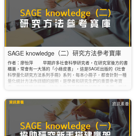
SAGE knowledge（二）研究方法參考寶庫
作者：廖怡萍 早期許多社會科學研究者，在研究室後方的書
櫃裏，常會有一大落的「小綠皮書」，這是SAGE出版的《社會
科學量化研究方法系列手冊》系列，每本小冊子，都會針對一種
量化統計方法作詳細的說明，是學者和研究生們的重要參考寶
典。而隨著時代演進，這些占位又不易搜尋的眾多小書們，都被
收錄進現今的「SAGE knowledge」（SAGE知識庫）資料庫中
了。 據廠商提供資料，SAGE knowledge是為社會科學研究
資訊素養
領域學者所設計的電子書庫，總計超過4,200多種書籍，包含著
名的SAGE…